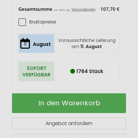
Gesamtsumme
107,70 €
Versandkosten
exkl. MwSt. zzgl.
Bruttopreise
Voraussichtliche Lieferung
11
August
am
11. August
SOFORT
1764 Stück
VERFÜGBAR
Gear
Auf
In den Warenkorb
X
Lager
Multifunktions-
Messer
Angebot anfordern