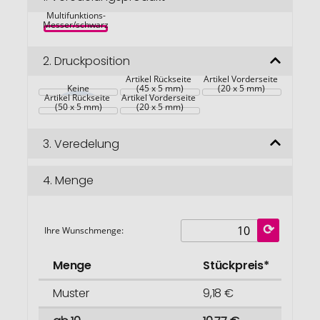
Gear X 
springen
Multifunktions-
Messer/schwarz
2.
Druckposition
Artikel Rückseite 
Artikel Vorderseite 
Keine
(45 x 5 mm)
(20 x 5 mm)
Artikel Rückseite 
Artikel Vorderseite 
(50 x 5 mm)
(20 x 5 mm)
3.
Veredelung
4.
Menge
Ihre Wunschmenge:
Menge
Stückpreis*
Muster
9,18 €