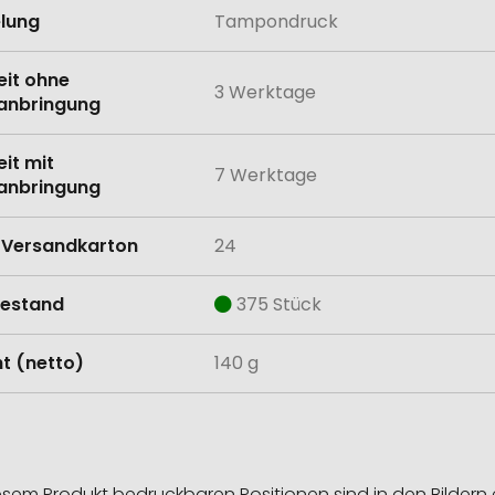
lung
Tampondruck
eit ohne
3 Werktage
anbringung
eit mit
7 Werktage
anbringung
Versandkarton
24
estand
375 Stück
t (netto)
140 g
esem Produkt bedruckbaren Positionen sind in den Bildern 