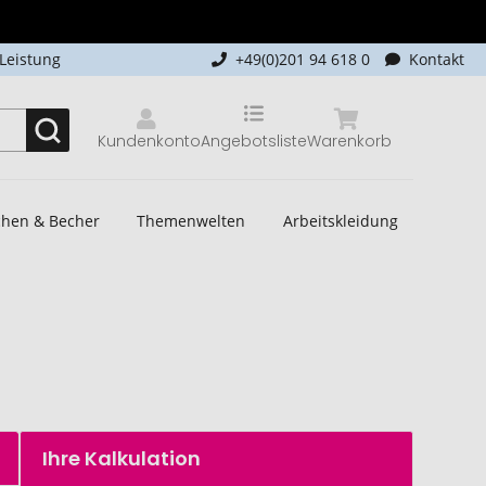
-Leistung
+49(0)201 94 618 0
Kontakt
Kundenkonto
Angebotsliste
Warenkorb
schen & Becher
Themenwelten
Arbeitskleidung
Ihre Kalkulation