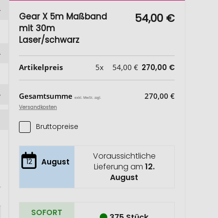
Gear X 5m Maßband
54,00 €
mit 30m
Laser/schwarz
Artikelpreis
5x
54,00 €
270,00 €
Gesamtsumme
270,00 €
exkl. MwSt. zzgl.
Versandkosten
Bruttopreise
Voraussichtliche
12
August
Lieferung am
12.
August
SOFORT
375 Stück