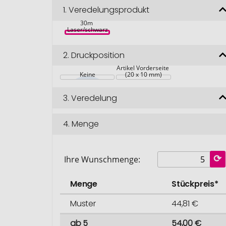
1.
Veredelungsprodukt
Gear X 5m 
Maßband mit 
30m 
Laser/schwarz
2.
Druckposition
Artikel Vorderseite 
Keine
(20 x 10 mm)
3.
Veredelung
4.
Menge
Ihre Wunschmenge:
Menge
Stückpreis*
Muster
44,81 €
ab 5
54,00 €