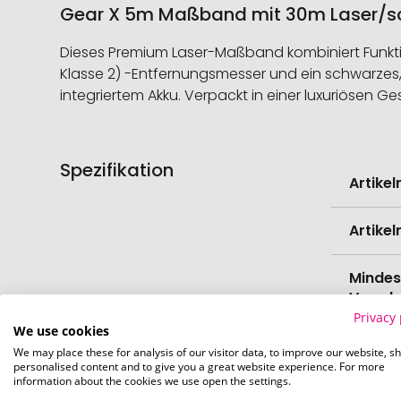
Gear X 5m Maßband mit 30m Laser/sch
Dieses Premium Laser-Maßband kombiniert Funkti
Klasse 2) -Entfernungsmesser und ein schwarzes,
integriertem Akku. Verpackt in einer luxuriösen G
Spezifikation
Weitere
Artike
Informati
Artike
Mindes
Verede
Privacy 
We use cookies
EAN
We may place these for analysis of our visitor data, to improve our website, s
personalised content and to give you a great website experience. For more
information about the cookies we use open the settings.
Herste