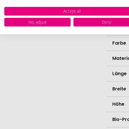
Accept all
Zollta
No, adjust
Deny
Marke
Farbe
Materi
Länge
Breite
Höhe
Bio-Pr