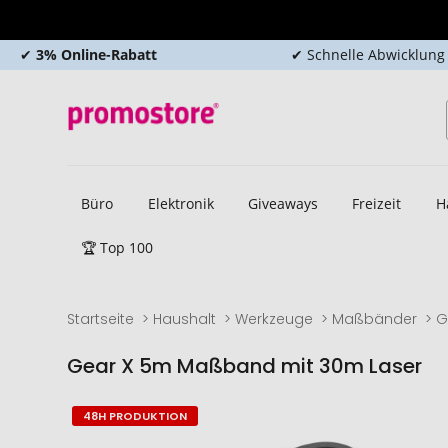
✔
3% Online-Rabatt
✔ Schnelle Abwicklung
Büro
Elektronik
Giveaways
Freizeit
H
🏆 Top 100
Startseite
Haushalt
Werkzeuge
Maßbänder
G
Gear X 5m Maßband mit 30m Laser
Zum
Zum
48H PRODUKTION
Ende
Anfang
der
der