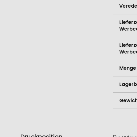
Verede
Lieferz
Werbe
Lieferz
Werbe
Menge 
Lagerb
Gewich
Druckposition
Die bei di