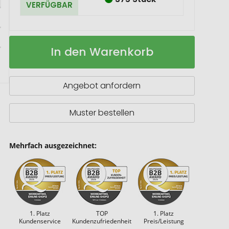
VERFÜGBAR
Gear
Auf
In den Warenkorb
X
Lager
5m
Maßband
mit
Angebot anfordern
30m
Laser
Muster bestellen
Mehrfach ausgezeichnet:
1. Platz
TOP
1. Platz
Kundenservice
Kundenzufriedenheit
Preis/Leistung