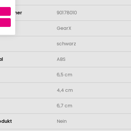
rifnummer
90178010
GearX
schwarz
al
ABS
6,5 cm
4,4 cm
6,7 cm
odukt
Nein