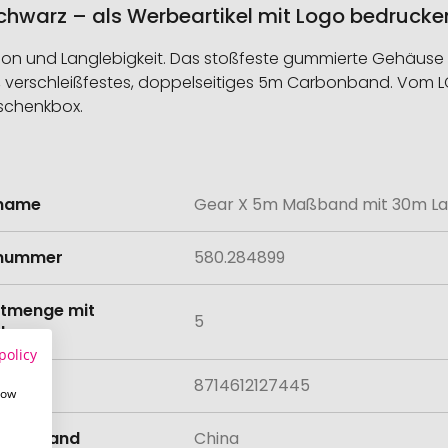
warz – als Werbeartikel mit Logo bedrucke
on und Langlebigkeit. Das stoßfeste gummierte Gehäuse ve
 verschleißfestes, doppelseitiges 5m Carbonband. Vom LCD-
eschenkbox.
lname
Gear X 5m Maßband mit 30m La
onen
lnummer
580.284899
tmenge mit
5
lung
policy
8714612127445
how
llungsland
China