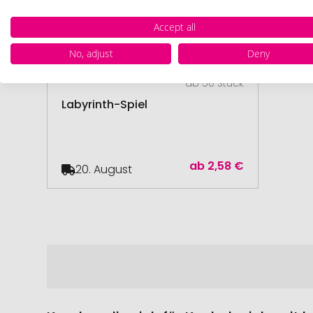
Accept all
No, adjust
Deny
ab 50 Stück
Labyrinth-Spiel
ab
2,58 €
20. August