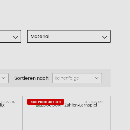
Material
Sortieren nach:
Reihenfolge
48H PRODUKTION
 350.272369
# 350.271279