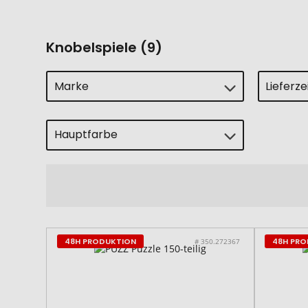
Knobelspiele (9)
Marke
Lieferz
Hauptfarbe
48H PRODUKTION
48H PR
# 350.272367