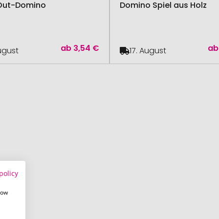
Out-Domino
Domino Spiel aus Holz
ab
3,54 €
ab
August
17. August
policy
how