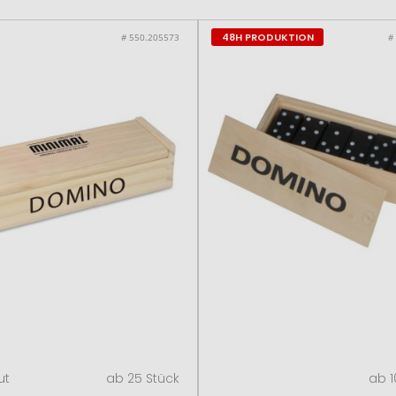
48H PRODUKTION
# 550.205573
#
ut
ab 25 Stück
ab 1