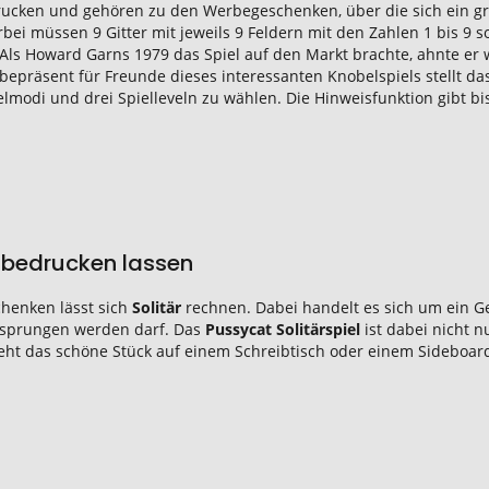
drucken und gehören zu den Werbegeschenken, über die sich ein gro
erbei müssen 9 Gitter mit jeweils 9 Feldern mit den Zahlen 1 bis 9 s
s Howard Garns 1979 das Spiel auf den Markt brachte, ahnte er w
bepräsent für Freunde dieses interessanten Knobelspiels stellt da
elmodi und drei Spielleveln zu wählen. Die Hinweisfunktion gibt bi
d bedrucken lassen
henken lässt sich
Solitär
rechnen. Dabei handelt es sich um ein G
bersprungen werden darf. Das
Pussycat Solitärspiel
ist dabei nicht 
ht das schöne Stück auf einem Schreibtisch oder einem Sideboard 
.