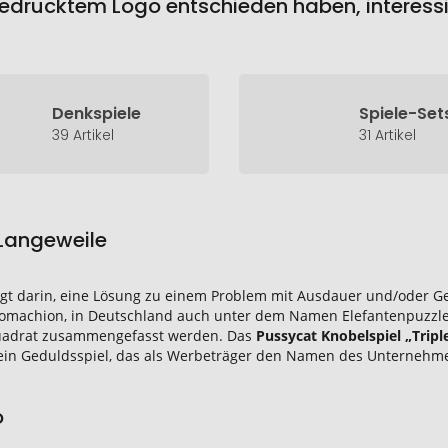
 bedrucktem Logo entschieden haben, interessi
Denkspiele
Spiele-Set
39 Artikel
31 Artikel
 Langeweile
iegt darin, eine Lösung zu einem Problem mit Ausdauer und/oder 
Stomachion, in Deutschland auch unter dem Namen Elefantenpuzzl
Quadrat zusammengefasst werden. Das
Pussycat Knobelspiel „Trip
 ein Geduldsspiel, das als Werbeträger den Namen des Unternehmen
o