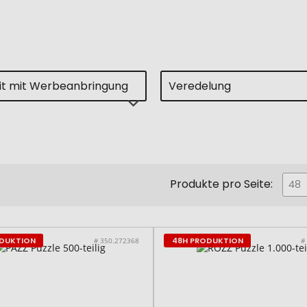
eit mit Werbeanbringung
Veredelung
Produkte pro Seite:
48
ODUKTION
48H PRODUKTION
# 350.272368
#