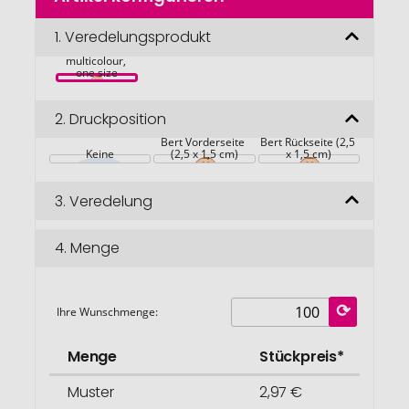
der
Bildgalerie
1.
Veredelungsprodukt
Fliesenleger 
Bert®, 
springen
multicolour, 
one size
2.
Druckposition
Bert Vorderseite 
Bert Rückseite (2,5 
Keine
(2,5 x 1,5 cm)
x 1,5 cm)
3.
Veredelung
4.
Menge
Ihre Wunschmenge:
Menge
Stückpreis*
Muster
2,97 €