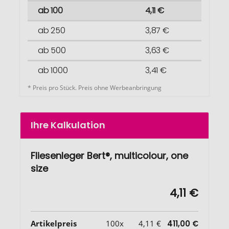
ab 100
4,11 €
ab 250
3,87 €
ab 500
3,63 €
ab 1000
3,41 €
* Preis pro Stück. Preis ohne Werbeanbringung
Ihre Kalkulation
Fliesenleger Bert®, multicolour, one
size
4,11 €
Artikelpreis
100x
4,11 €
411,00 €