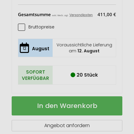
Gesamtsumme
411,00 €
Versandkosten
exkl. MwSt. zzgl.
Bruttopreise
Voraussichtliche Lieferung
12
August
am
12. August
SOFORT
20 Stück
VERFÜGBAR
Fliesenleger
Auf
In den Warenkorb
Bert®
Lager
Angebot anfordern