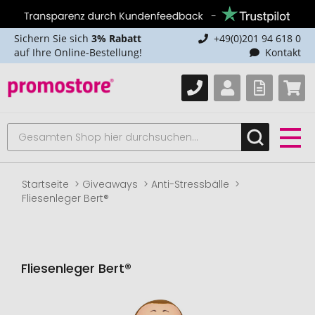
Sichern Sie sich
3% Rabatt
+49(0)201 94 618 0
auf Ihre Online-Bestellung!
Kontakt
Startseite
Giveaways
Anti-Stressbälle
Fliesenleger Bert®
Fliesenleger Bert®
Zum