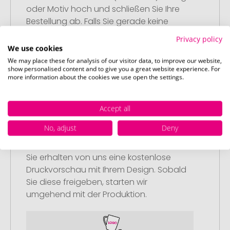
oder Motiv hoch und schließen Sie Ihre
Bestellung ab. Falls Sie gerade keine
passende Datei zur Verfügung haben,
Privacy policy
können Sie diese gerne später
We use cookies
nachliefern.
We may place these for analysis of our visitor data, to improve our website,
show personalised content and to give you a great website experience. For
more information about the cookies we use open the settings.
Accept all
Schritt 3:
No, adjust
Deny
Artikelvorschau und Freigabe
Sie erhalten von uns eine kostenlose
Druckvorschau mit Ihrem Design. Sobald
Sie diese freigeben, starten wir
umgehend mit der Produktion.