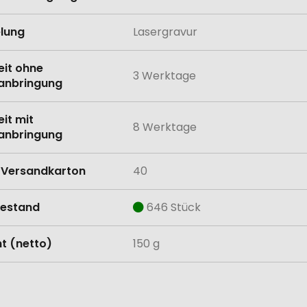
lung
Lasergravur
eit ohne
3 Werktage
anbringung
eit mit
8 Werktage
anbringung
Versandkarton
40
estand
646 Stück
t (netto)
150 g