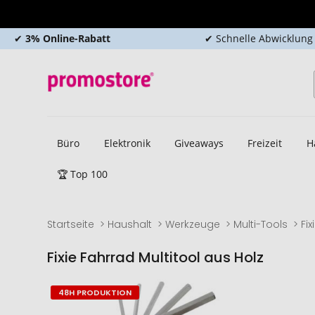
✔
3% Online-Rabatt
✔ Schnelle Abwicklung
Büro
Elektronik
Giveaways
Freizeit
H
🏆 Top 100
Startseite
Haushalt
Werkzeuge
Multi-Tools
Fi
Fixie Fahrrad Multitool aus Holz
Zum
Zum
48H PRODUKTION
Ende
Anfang
der
der