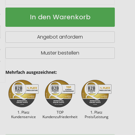
Fixie
Auf
In den Warenkorb
Fahrrad
Lager
Multitool
aus
Holz
Angebot anfordern
Muster bestellen
Mehrfach ausgezeichnet:
1. Platz
TOP
1. Platz
Kundenservice
Kundenzufriedenheit
Preis/Leistung