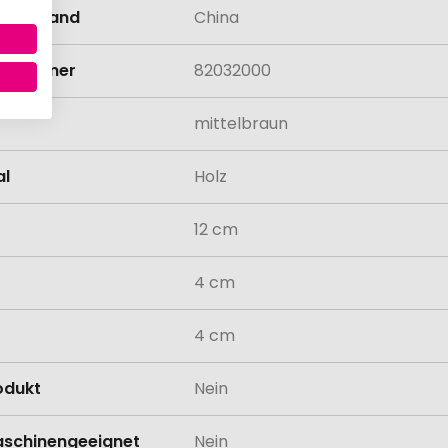
llungsland
China
rifnummer
82032000
mittelbraun
al
Holz
12 cm
4 cm
4 cm
odukt
Nein
schinengeeignet
Nein