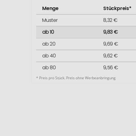
Menge
Stückpreis*
Muster
8,32 €
ab 10
9,83 €
ab 20
9,69 €
ab 40
9,62 €
ab 80
9,56 €
* Preis pro Stück. Preis ohne Werbeanbringung