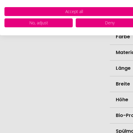
Herste
Accept all
Zollta
No, adjust
Deny
Farbe
Materi
Länge
Breite
Höhe
Bio-Pr
Spülma