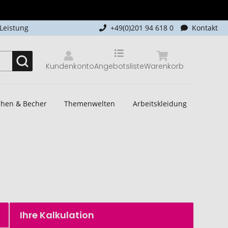
-Leistung
+49(0)201 94 618 0
Kontakt
Kundenkonto
Angebotsliste
Warenkorb
schen & Becher
Themenwelten
Arbeitskleidung
Ihre Kalkulation