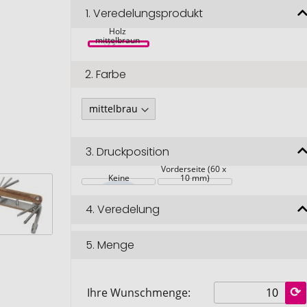
1.
Veredelungsprodukt
Fixie Fahrrad 
Multitool aus 
Holz 
mittelbraun 
2.
Farbe
3.
Druckposition
Vorderseite (60 x 
Keine
10 mm)
4.
Veredelung
5.
Menge
Ihre Wunschmenge: