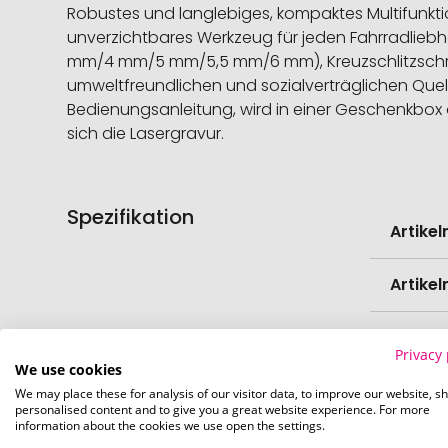
Robustes und langlebiges, kompaktes Multifunktio
unverzichtbares Werkzeug für jeden Fahrradlieb
mm/4 mm/5 mm/5,5 mm/6 mm), Kreuzschlitzschra
umweltfreundlichen und sozialverträglichen Quell
Bedienungsanleitung, wird in einer Geschenkbox a
sich die Lasergravur.
Spezifikation
Weitere
Artike
Informati
Artike
Mindes
Privacy 
Verede
We use cookies
We may place these for analysis of our visitor data, to improve our website, s
personalised content and to give you a great website experience. For more
EAN
information about the cookies we use open the settings.