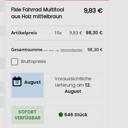
Fixie Fahrrad Multitool
9,83 €
aus Holz mittelbraun
Artikelpreis
10x
9,83 €
98,30 €
Gesamtsumme
98,30 €
Versandkosten
exkl. MwSt. zzgl.
Bruttopreise
Voraussichtliche
12
August
Lieferung am
12.
August
SOFORT
646 Stück
VERFÜGBAR