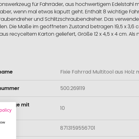
nswerkzeug für Fahrräder, aus hochwertigem Edelstahl mit 
haber, wenn mal etwas kaputt geht. Enthält 8 wichtige Fa
ubendreher und Schlitzschraubendreher. Das verwende
en. Die Maße im geöffneten Zustand betragen 19,5 x 3,6 c
us recyceltem Karton geliefert, Größe 12 x 4,5 x 4 cm. Als
lname
Fixie Fahrrad Multitool aus Holz 
onen
lnummer
500.269119
tmenge mit
10
policy
lung
how
8713159556701