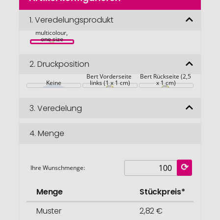
der
Bildgalerie
1.
Veredelungsprodukt
Feuer Bert®, 
springen
multicolour, 
one size
2.
Druckposition
Bert Vorderseite 
Bert Rückseite (2,5 
Keine
links (1 x 1 cm)
x 1 cm)
3.
Veredelung
4.
Menge
Ihre Wunschmenge:
Menge
Stückpreis*
Muster
2,82 €