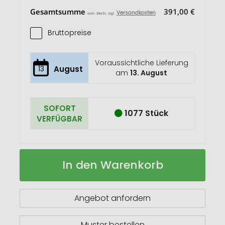
Gesamtsumme
391,00 €
Versandkosten
exkl. MwSt. zzgl.
Bruttopreise
Voraussichtliche Lieferung
13
August
am
13. August
SOFORT
1077 Stück
VERFÜGBAR
Feuer
Auf
In den Warenkorb
Bert®
Lager
Angebot anfordern
Muster bestellen