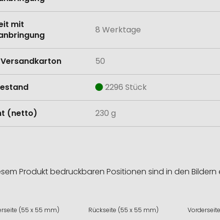
eit mit
8 Werktage
anbringung
Versandkarton
50
estand
2296 Stück
t (netto)
230 g
esem Produkt bedruckbaren Positionen sind in den Bildern 
erseite (55 x 55 mm)
Rückseite (55 x 55 mm)
Vorderseit