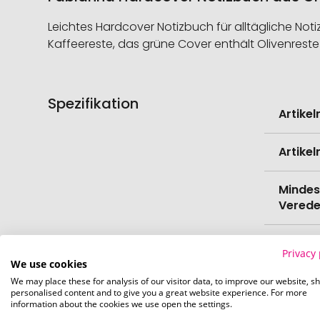
Leichtes Hardcover Notizbuch für alltägliche No
Kaffeereste, das grüne Cover enthält Olivenreste
Spezifikation
Weitere
Artike
Informati
Artike
Mindes
Verede
EAN
Privacy 
We use cookies
Herste
We may place these for analysis of our visitor data, to improve our website, s
personalised content and to give you a great website experience. For more
information about the cookies we use open the settings.
Zollta