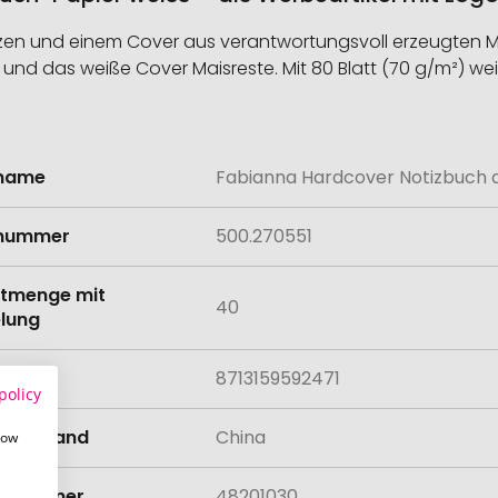
tizen und einem Cover aus verantwortungsvoll erzeugten M
 und das weiße Cover Maisreste. Mit 80 Blatt (70 g/m²) wei
lname
Fabianna Hardcover Notizbuch a
onen
lnummer
500.270551
tmenge mit
40
lung
8713159592471
policy
llungsland
China
how
rifnummer
48201030