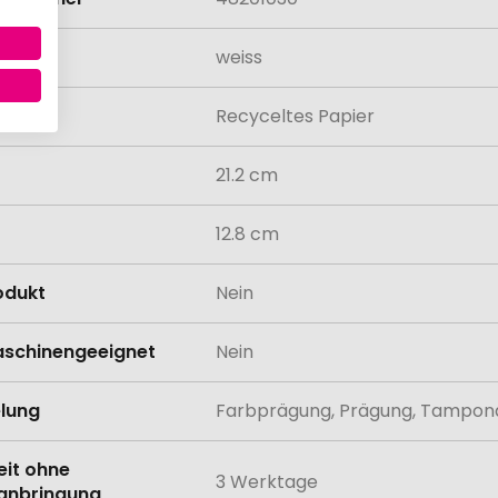
weiss
al
Recyceltes Papier
21.2 cm
12.8 cm
odukt
Nein
schinengeeignet
Nein
lung
Farbprägung, Prägung, Tampon
eit ohne
3 Werktage
anbringung