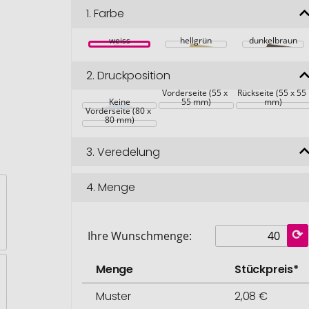
1.
Farbe
weiss
hellgrün
dunkelbraun
2.
Druckposition
Vorderseite (55 x 
Rückseite (55 x 55 
Keine
55 mm)
mm)
Vorderseite (80 x 
80 mm)
3.
Veredelung
4.
Menge
Ihre Wunschmenge:
Menge
Stückpreis*
Muster
2,08 €