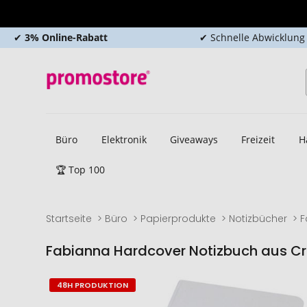
✔
3% Online-Rabatt
✔ Schnelle Abwicklung
Büro
Elektronik
Giveaways
Freizeit
H
🏆 Top 100
Startseite
Büro
Papierprodukte
Notizbücher
F
Fabianna Hardcover Notizbuch aus C
Zum
Zum
48H PRODUKTION
Ende
Anfang
der
der