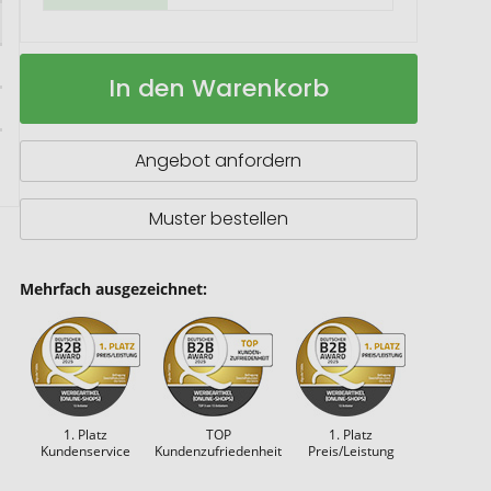
Fabianna
Auf
In den Warenkorb
Hardcover
Lager
Notizbuch
aus
Crush-
Angebot anfordern
Papier
Muster bestellen
Mehrfach ausgezeichnet:
1. Platz
TOP
1. Platz
Kundenservice
Kundenzufriedenheit
Preis/Leistung