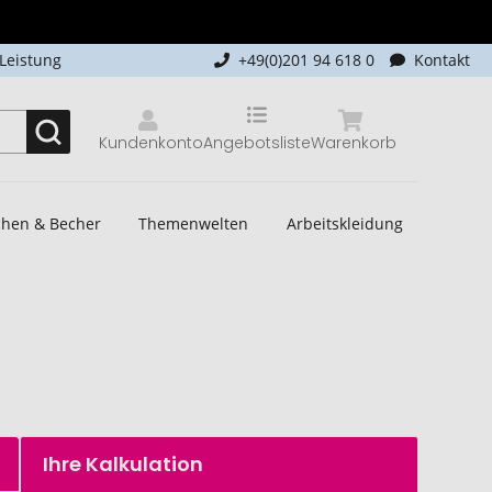
-Leistung
+49(0)201 94 618 0
Kontakt
Kundenkonto
Angebotsliste
Warenkorb
schen & Becher
Themenwelten
Arbeitskleidung
Ihre Kalkulation