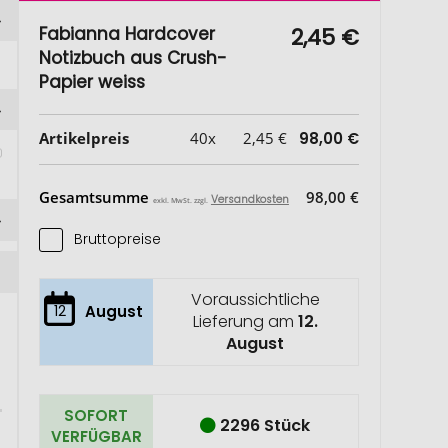
Fabianna Hardcover
2,45 €
Notizbuch aus Crush-
Papier weiss
Artikelpreis
40x
2,45 €
98,00 €
Gesamtsumme
98,00 €
Versandkosten
exkl. MwSt. zzgl.
Bruttopreise
Voraussichtliche
12
August
Lieferung am
12.
August
SOFORT
2296 Stück
VERFÜGBAR