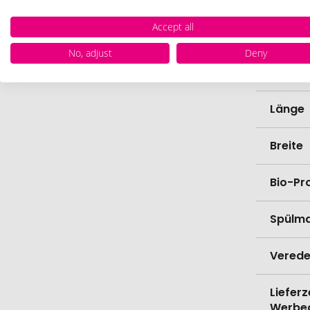
Accept all
Farbe
No, adjust
Deny
Materi
Länge
Breite
Bio-Pr
Spülma
Verede
Lieferz
Werbe