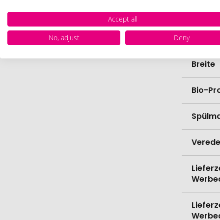
Farbe
Accept all
Länge
No, adjust
Deny
Breite
Bio-Pr
Spülma
Verede
Lieferz
Werbe
Lieferz
Werbe