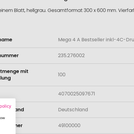
einem Blatt, hellgrau. Gesamtformat 300 x 600 mm. Vierfa
lname
Mega 4 A Bestseller inkl-4C-Dr
onen
lnummer
235.276002
tmenge mit
100
lung
4070025097671
policy
llungsland
Deutschland
how
rifnummer
49100000