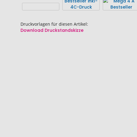
Bildgalerie
Bildgalerie
springen
springen
Druckvorlagen für diesen Artikel:
Download Druckstandskizze