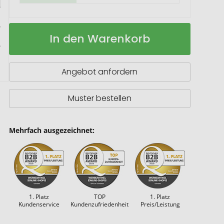
Mega
Auf
In den Warenkorb
4
Lager
A
Bestseller
Angebot anfordern
Muster bestellen
Mehrfach ausgezeichnet:
1. Platz
TOP
1. Platz
Kundenservice
Kundenzufriedenheit
Preis/Leistung