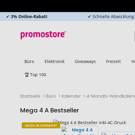
✔
3% Online-Rabatt
✔ Schnelle Abwicklung
Büro
Elektronik
Giveaways
Freizeit
H
🏆 Top 100
Startseite
Büro
Kalender
4-Monats-Wandkalen
Mega 4 A Bestseller
Zum
Zum
MADE IN GERMANY
Ende
Anfang
der
der