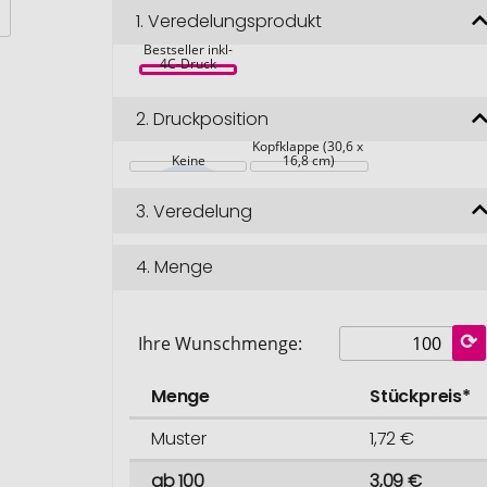
1.
Veredelungsprodukt
Mega 4 A 
Bestseller inkl-
4C-Druck
2.
Druckposition
Kopfklappe (30,6 x 
Keine
16,8 cm)
3.
Veredelung
4.
Menge
Ihre Wunschmenge:
Menge
Stückpreis*
Muster
1,72 €
ab 100
3,09 €