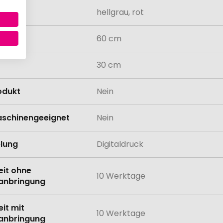
hellgrau, rot
60 cm
30 cm
odukt
Nein
schinengeeignet
Nein
lung
Digitaldruck
eit ohne
10 Werktage
anbringung
eit mit
10 Werktage
anbringung