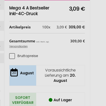
Mega 4 A Bestseller
3,09 €
inkl-4C-Druck
Artikelpreis
100x
3,09 €
309,00 €
Gesamtsumme
309,00 €
exkl. MwSt. zzgl.
Versandkosten
Bruttopreise
Voraussichtliche
20
August
Lieferung am
20.
August
SOFORT
Auf Lager
VERFÜGBAR