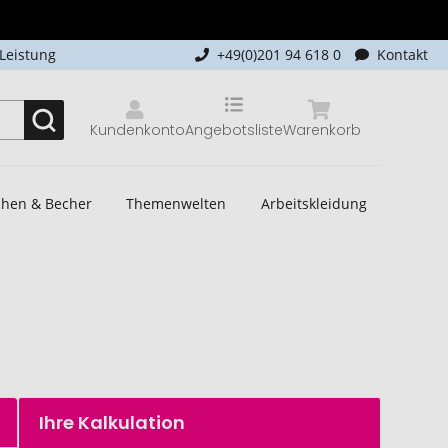
-Leistung
+49(0)201 94 618 0
Kontakt
Kundenkonto
Angebotsliste
Warenkorb
schen & Becher
Themenwelten
Arbeitskleidung
Ihre Kalkulation