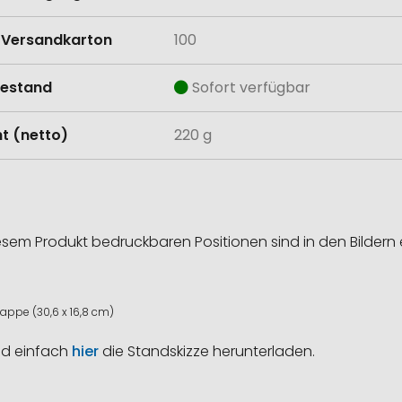
Versandkarton
100
estand
Sofort verfügbar
t (netto)
220 g
esem Produkt bedruckbaren Positionen sind in den Bildern 
appe (30,6 x 16,8 cm)
nd einfach
hier
die Standskizze herunterladen.