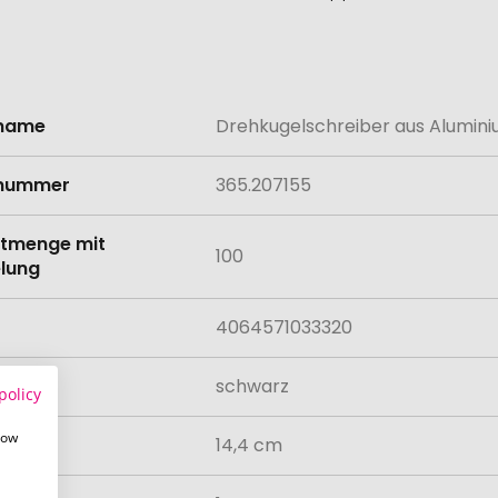
lname
Drehkugelschreiber aus Alumini
onen
lnummer
365.207155
tmenge mit
100
lung
4064571033320
schwarz
policy
how
14,4 cm