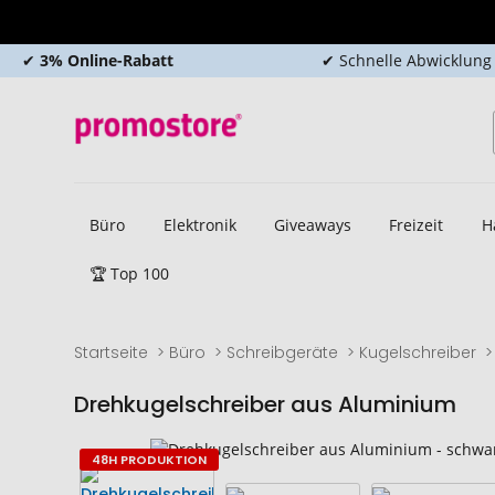
✔
3% Online-Rabatt
✔ Schnelle Abwicklung
Büro
Elektronik
Giveaways
Freizeit
H
🏆 Top 100
Startseite
Büro
Schreibgeräte
Kugelschreiber
Drehkugelschreiber aus Aluminium
Zum
Zum
48H PRODUKTION
Ende
Anfang
der
der