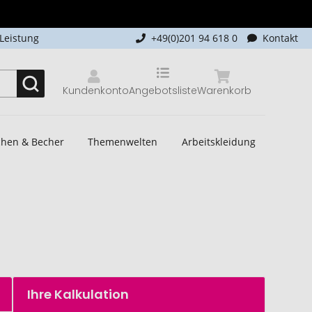
-Leistung
+49(0)201 94 618 0
Kontakt
Kundenkonto
Angebotsliste
Warenkorb
schen & Becher
Themenwelten
Arbeitskleidung
Ihre Kalkulation