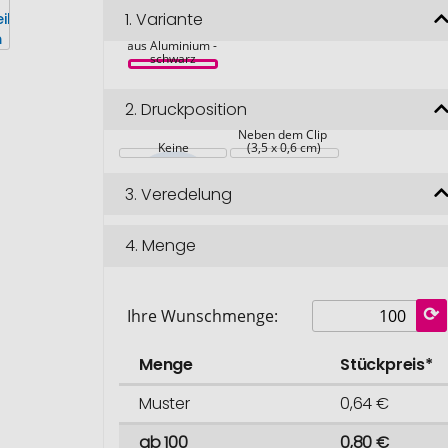
1.
Variante
Drehkugelschreiber 
aus Aluminium - 
schwarz
2.
Druckposition
Neben dem Clip 
Keine
(3,5 x 0,6 cm)
3.
Veredelung
4.
Menge
Ihre Wunschmenge:
Menge
Stückpreis*
Muster
0,64 €
ab 100
0,80 €