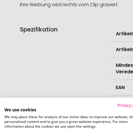
Ihre Werbung wird rechts vom Clip graviert.
Spezifikation
Weitere
Artike
Informati
Artike
Mindes
Verede
EAN
Farbe
Privacy 
We use cookies
We may place these for analysis of our visitor data, to improve our website, s
Länge
personalised content and to give you a great website experience. For more
information about the cookies we use open the settings.