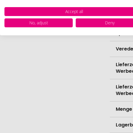
Durch
Accept all
Bio-Pr
No, adjust
Deny
Spülma
Verede
Lieferz
Werbe
Lieferz
Werbe
Menge 
Lagerb