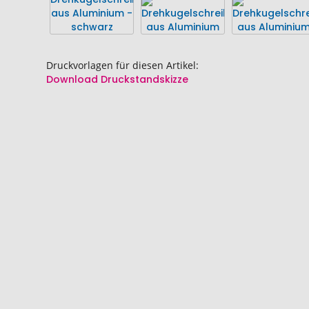
Bildgalerie
Bildgalerie
springen
springen
Druckvorlagen für diesen Artikel:
Download Druckstandskizze