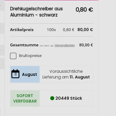
Drehkugelschreiber aus
0,80 €
Aluminium - schwarz
Artikelpreis
100x
0,80 €
80,00 €
Gesamtsumme
80,00 €
Versandkosten
exkl. MwSt. zzgl.
Bruttopreise
Voraussichtliche
11
August
Lieferung am
11. August
SOFORT
20449 Stück
VERFÜGBAR