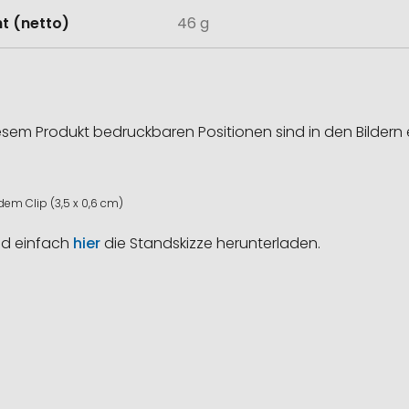
t (netto)
46 g
esem Produkt bedruckbaren Positionen sind in den Bildern 
em Clip (3,5 x 0,6 cm)
nd einfach
hier
die Standskizze herunterladen.