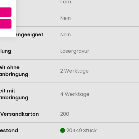
messer
1 cm
odukt
Nein
schinengeeignet
Nein
lung
Lasergravur
eit ohne
2 Werktage
anbringung
eit mit
4 Werktage
anbringung
Versandkarton
200
estand
20449 Stück