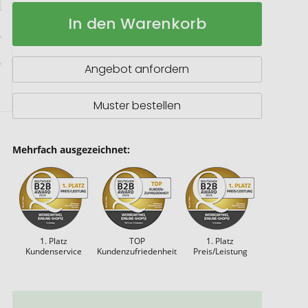
Drehkugelschreiber
Auf
In den Warenkorb
aus
Lager
Aluminium
Angebot anfordern
Muster bestellen
Mehrfach ausgezeichnet:
1. Platz
TOP
1. Platz
Kundenservice
Kundenzufriedenheit
Preis/Leistung