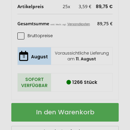
Artikelpreis
25x
3,59 €
89,75 €
Gesamtsumme
89,75 €
Versandkosten
exkl. MwSt. zzgl.
Bruttopreise
Voraussichtliche Lieferung
11
August
am
11. August
SOFORT
1266 Stück
VERFÜGBAR
Deluxe
Auf
In den Warenkorb
Hardcover
Lager
A5
Notizbuch