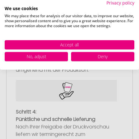
Privacy policy
We use cookies
We may place these for analysis of our visitor data, to improve our website,
show personalised content and to give you a great website experience. For
more information about the cookies we use open the settings.
Schritt 3:
Artikelvorschau und Freigabe
Accept all
Sie erhalten von uns eine kostenlose
Druckvorschau mit Ihrem Design. Sobald
No, adjust
Deny
Sie diese freigeben, starten wir
umgehend mit der Produktion.
Schritt 4:
Pünktliche und schnelle Lieferung
Nach Ihrer Freigabe der Druckvorschau
liefern wir termingerecht zum