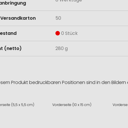
anbringung
Versandkarton
50
estand
0 Stück
t (netto)
280 g
esem Produkt bedruckbaren Positionen sind in den Bildern 
rseite (5,5 x 5,5 cm)
Vorderseite (10 x 15 cm)
Vordersei