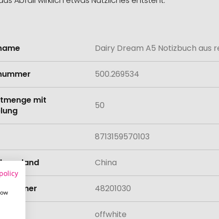
s Abfall wirklich etwas Nützliches entsteht.
lname
Dairy Dream A5 Notizbuch aus r
onen
lnummer
500.269534
tmenge mit
50
lung
8713159570103
llungsland
China
policy
rifnummer
48201030
how
offwhite