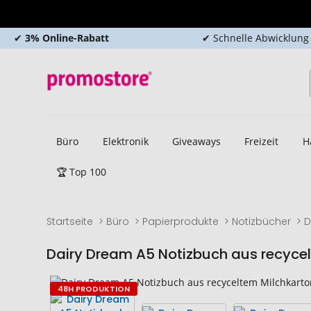
✔
3% Online-Rabatt
✔ Schnelle Abwicklung
Büro
Elektronik
Giveaways
Freizeit
H
🏆 Top 100
Startseite
Büro
Papierprodukte
Notizbücher
D
Dairy Dream A5 Notizbuch aus recyce
Zum
Zum
48H PRODUKTION
Ende
Anfang
der
der