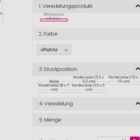
Dairy Dream 
1.
Veredelungsprodukt
A5 Notizbuch 
aus recyceltem 
Milchkarton 
offwhite 
2.
Farbe
3.
Druckposition
Vorderseite (5,5 x 
Vorderseite (10 x 
Keine
5,5 cm)
15 cm)
Vorderseite (8 x 7 
Vorderseite (10 x 5 
cm)
cm)
4.
Veredelung
5.
Menge