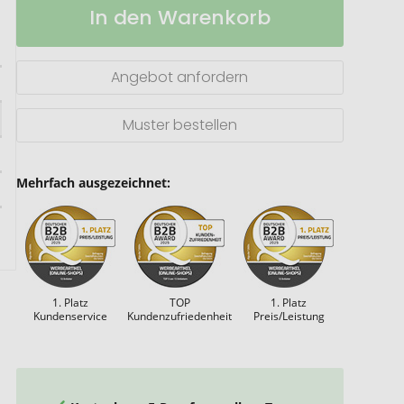
In den Warenkorb
Dream
Lager
A5
Notizbuch
aus
Angebot anfordern
recyceltem
Milchkarton
Muster bestellen
Mehrfach ausgezeichnet:
1. Platz
TOP
1. Platz
Kundenservice
Kundenzufriedenheit
Preis/Leistung