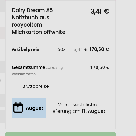
Dairy Dream A5
3,41 €
Notizbuch aus
recyceltem
Milchkarton offwhite
Artikelpreis
50x
3,41 €
170,50 €
Gesamtsumme
170,50 €
exkl. MwSt. zzgl.
Versandkosten
Bruttopreise
Voraussichtliche
11
August
Lieferung am
11. August
Dairy
Auf