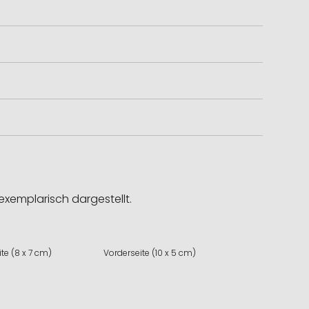
exemplarisch dargestellt.
te (8 x 7 cm)
Vorderseite (10 x 5 cm)