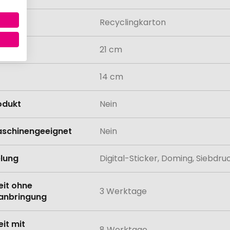
al
Recyclingkarton
21 cm
14 cm
odukt
Nein
schinengeeignet
Nein
lung
Digital-Sticker, Doming, Siebdr
eit ohne
3 Werktage
anbringung
eit mit
8 Werktage