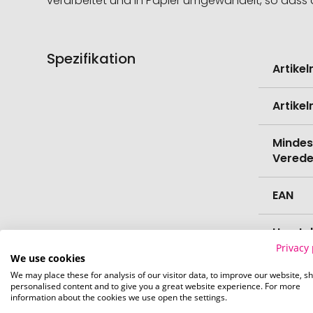
verarbeitet und in Papier umgewandelt, so dass au
Spezifikation
Weitere
Artike
Informati
Artike
Mindes
Verede
EAN
Herste
Privacy 
We use cookies
Zollta
We may place these for analysis of our visitor data, to improve our website, s
personalised content and to give you a great website experience. For more
information about the cookies we use open the settings.
Farbe