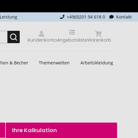
-Leistung
+49(0)201 94 618 0
Kontakt
Kundenkonto
Angebotsliste
Warenkorb
schen & Becher
Themenwelten
Arbeitskleidung
Ihre Kalkulation