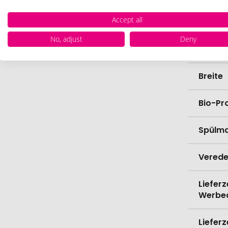
Accept all
Materi
No, adjust
Deny
Länge
Breite
Bio-Pr
Spülma
Verede
Lieferz
Werbe
Lieferz