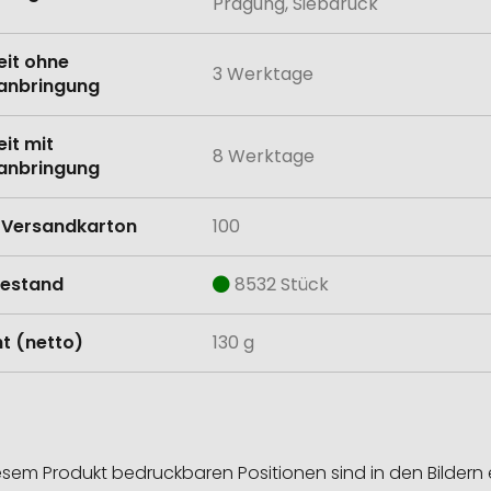
Prägung, Siebdruck
eit ohne
3 Werktage
anbringung
eit mit
8 Werktage
anbringung
Versandkarton
100
estand
8532 Stück
t (netto)
130 g
esem Produkt bedruckbaren Positionen sind in den Bildern 