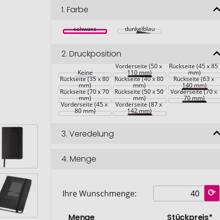
1.
Farbe
schwarz
dunkelblau
2.
Druckposition
Vorderseite (50 x 
Rückseite (45 x 85 
Keine
110 mm)
mm)
Rückseite (35 x 80 
Rückseite (40 x 80 
Rückseite (63 x 
mm)
mm)
140 mm)
Rückseite (70 x 70 
Rückseite (50 x 50 
Vorderseite (70 x 
mm)
mm)
70 mm)
Vorderseite (45 x 
Vorderseite (87 x 
80 mm)
142 mm)
3.
Veredelung
4.
Menge
Ihre Wunschmenge:
Menge
Stückpreis*