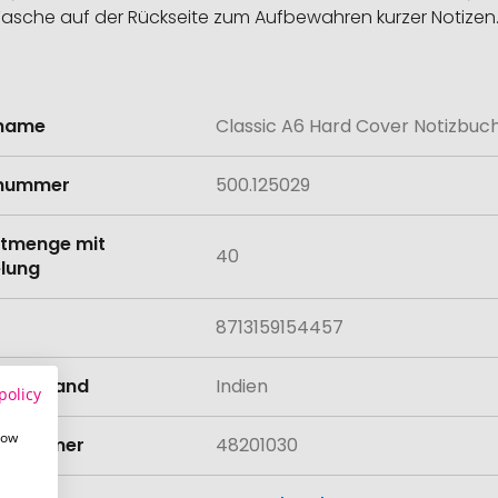
Tasche auf der Rückseite zum Aufbewahren kurzer Notizen
lname
Classic A6 Hard Cover Notizbuc
onen
lnummer
500.125029
tmenge mit
40
lung
8713159154457
llungsland
Indien
policy
how
rifnummer
48201030