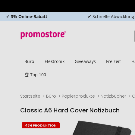
✔
3% Online-Rabatt
✔ Schnelle Abwicklung
Büro
Elektronik
Giveaways
Freizeit
H
🏆 Top 100
Startseite
Büro
Papierprodukte
Notizbücher
C
Classic A6 Hard Cover Notizbuch
Zum
Zum
48H PRODUKTION
Ende
Anfang
der
der