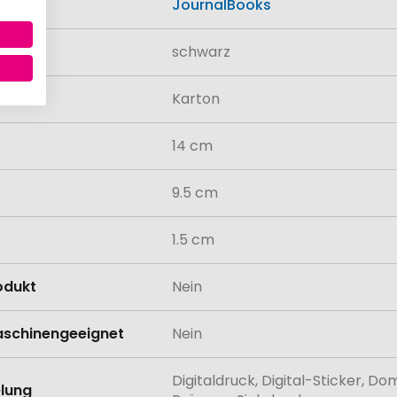
JournalBooks
schwarz
al
Karton
14 cm
9.5 cm
1.5 cm
odukt
Nein
schinengeeignet
Nein
Digitaldruck, Digital-Sticker, Do
lung