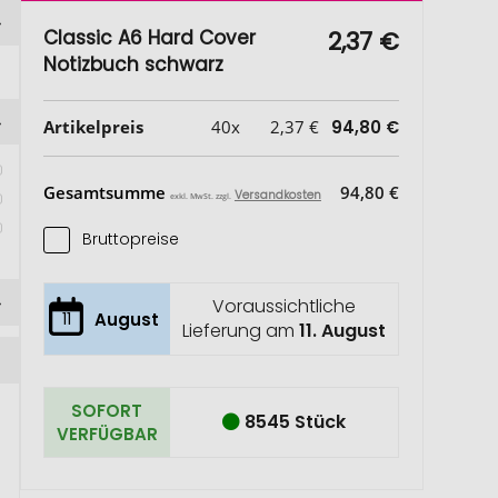
Classic A6 Hard Cover
2,37 €
Notizbuch schwarz
Artikelpreis
40x
2,37 €
94,80 €
Gesamtsumme
94,80 €
Versandkosten
exkl. MwSt. zzgl.
Bruttopreise
Voraussichtliche
11
August
Lieferung am
11. August
SOFORT
8545 Stück
VERFÜGBAR