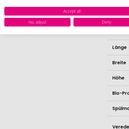
Marke
Accept all
Farbe
No, adjust
Deny
Materi
Länge
Breite
Höhe
Bio-Pr
Spülma
Verede