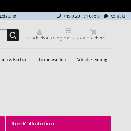
-Leistung
+49(0)201 94 618 0
Kontakt
Kundenkonto
Angebotsliste
Warenkorb
schen & Becher
Themenwelten
Arbeitskleidung
Ihre Kalkulation