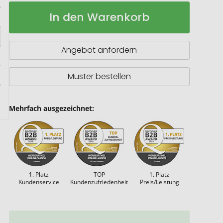
Classic
Auf
In den Warenkorb
A6
Lager
Hard
Cover
Notizbuch
Angebot anfordern
Muster bestellen
Mehrfach ausgezeichnet:
1. Platz
TOP
1. Platz
Kundenservice
Kundenzufriedenheit
Preis/Leistung