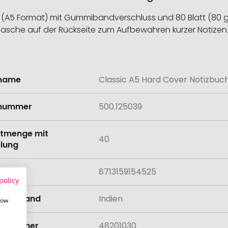
(A5 Format) mit Gummibandverschluss und 80 Blatt (80 g) l
Tasche auf der Rückseite zum Aufbewahren kurzer Notizen
lname
Classic A5 Hard Cover Notizbuc
onen
lnummer
500.125039
tmenge mit
40
lung
8713159154525
policy
llungsland
Indien
how
rifnummer
48201030