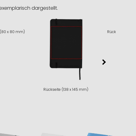
exemplarisch dargestellt.
 (80 x 80 mm)
Rückseite (50 
Rückseite (138 x 145 mm)