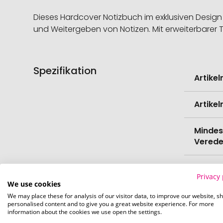
Dieses Hardcover Notizbuch im exklusiven Design 
und Weitergeben von Notizen. Mit erweiterbarer 
Spezifikation
Weitere
Artike
Informati
Artike
Mindes
Verede
EAN
Privacy 
We use cookies
Herste
We may place these for analysis of our visitor data, to improve our website, s
personalised content and to give you a great website experience. For more
information about the cookies we use open the settings.
Zollta