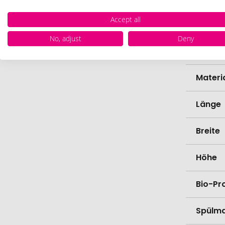
Accept all
Marke
No, adjust
Deny
Farbe
Materi
Länge
Breite
Höhe
Bio-Pr
Spülma