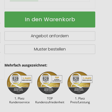
Classic
Auf
In den Warenkorb
A5
Lager
Hard
Cover
Notizbuch
Angebot anfordern
Muster bestellen
Mehrfach ausgezeichnet:
1. Platz
TOP
1. Platz
Kundenservice
Kundenzufriedenheit
Preis/Leistung