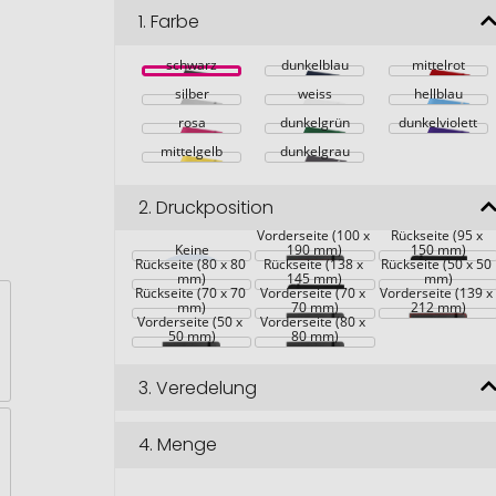
1.
Farbe
schwarz
dunkelblau
mittelrot
silber
weiss
hellblau
rosa
dunkelgrün
dunkelviolett
mittelgelb
dunkelgrau
2.
Druckposition
Vorderseite (100 x 
Rückseite (95 x 
Keine
190 mm)
150 mm)
Rückseite (80 x 80 
Rückseite (138 x 
Rückseite (50 x 50 
mm)
145 mm)
mm)
Rückseite (70 x 70 
Vorderseite (70 x 
Vorderseite (139 x
mm)
70 mm)
212 mm)
Vorderseite (50 x 
Vorderseite (80 x 
50 mm)
80 mm)
3.
Veredelung
4.
Menge