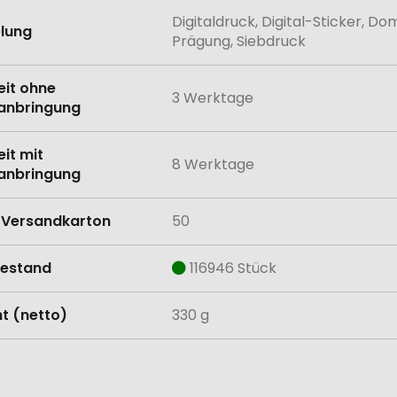
Digitaldruck, Digital-Sticker, Do
lung
Prägung, Siebdruck
eit ohne
3 Werktage
anbringung
eit mit
8 Werktage
anbringung
Versandkarton
50
estand
116946 Stück
t (netto)
330 g