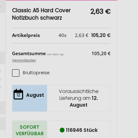
Classic A5 Hard Cover
2,63 €
Notizbuch schwarz
Artikelpreis
40x
2,63 €
105,20 €
Gesamtsumme
105,20 €
exkl. MwSt. zzgl.
Versandkosten
Bruttopreise
 
Voraussichtliche
12
August
Lieferung am
12.
August
SOFORT
116946 Stück
VERFÜGBAR