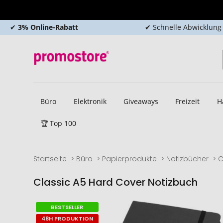
✔
3% Online-Rabatt
✔ Schnelle Abwicklung
Büro
Elektronik
Giveaways
Freizeit
H
🏆 Top 100
Startseite
Büro
Papierprodukte
Notizbücher
C
Classic A5 Hard Cover Notizbuch
Zum
Zum
BESTSELLER
Ende
Anfang
48H PRODUKTION
der
der