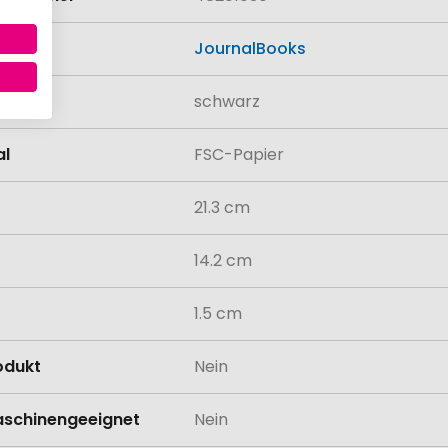
JournalBooks
schwarz
al
FSC-Papier
21.3 cm
14.2 cm
1.5 cm
odukt
Nein
schinengeeignet
Nein