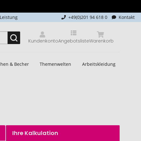
-Leistung
+49(0)201 94 618 0
Kontakt
Kundenkonto
Angebotsliste
Warenkorb
schen & Becher
Themenwelten
Arbeitskleidung
Ihre Kalkulation