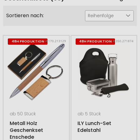
Sortieren nach:
Reihenfolge
# 170.213129
# 350.271874
48H PRODUKTION
48H PRODUKTION
ab 50 Stück
ab 5 Stück
Metall Holz
ILY Lunch-Set
Geschenkset
Edelstahl
Enschede