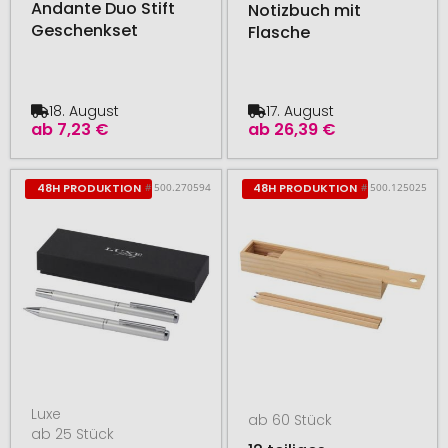
Andante Duo Stift
Notizbuch mit
Geschenkset
Flasche
18. August
17. August
ab
7,23 €
ab
26,39 €
# 500.270594
# 500.125025
48H PRODUKTION
48H PRODUKTION
Luxe
ab 60 Stück
ab 25 Stück