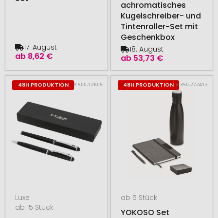
achromatisches
Kugelschreiber- und
Tintenroller-Set mit
Geschenkbox
17. August
18. August
ab
8,62 €
ab
53,73 €
# 500.12609
# 350.272413
48H PRODUKTION
48H PRODUKTION
Luxe
ab 5 Stück
ab 15 Stück
YOKOSO Set