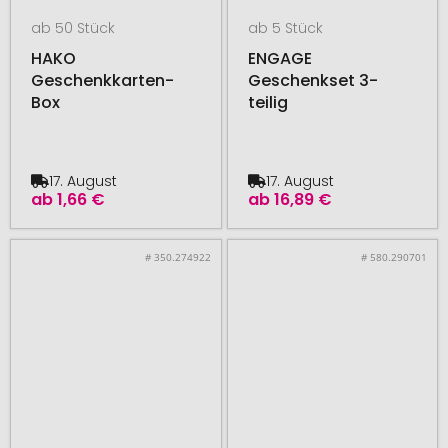
ab 50 Stück
ab 5 Stück
HAKO
ENGAGE
Geschenkkarten-
Geschenkset 3-
Box
teilig
17. August
17. August
ab
1,66 €
ab
16,89 €
# 350.274922
# 580.290701