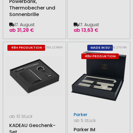
Powerbank,
Thermobecher und
Sonnenbrille
17. August
17. August
ab
31,28 €
ab
13,63 €
# 350.223869
# 500.270186
48H PRODUKTION
MADE IN EU
48H PRODUKTION
Parker
ab 10 Stück
ab 5 Stück
KADEAU Geschenk-
Parker IM
Set