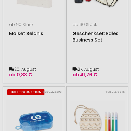
ab 90 Stück
ab 60 Stück
Malset Selanis
Geschenkset: Edles
Business Set
20. August
27. August
ab
0,83 €
ab
41,76 €
# 350.223593
# 350.273615
48H PRODUKTION