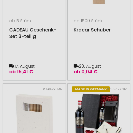
ab 5 Stück
ab 1500 Stück
CADEAU Geschenk-
Kracar Schuber
Set 3-teilig
17. August
20. August
ab
15,41 €
ab
0,04 €
# 140.275687
# 505.177202
MADE IN GERMANY