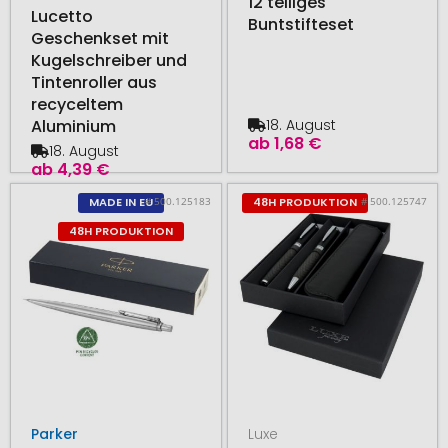
12 teiliges
Lucetto
Buntstifteset
Geschenkset mit
Kugelschreiber und
Tintenroller aus
recyceltem
18. August
Aluminium
ab
1,68 €
18. August
ab
4,39 €
# 500.125183
# 500.125747
MADE IN EU
48H PRODUKTION
48H PRODUKTION
Parker
Luxe