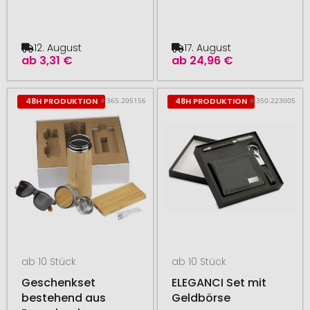
12. August
17. August
ab
3,31 €
ab
24,96 €
# 365.205156
# 350.223005
48H PRODUKTION
48H PRODUKTION
ab 10 Stück
ab 10 Stück
Geschenkset
ELEGANCI Set mit
bestehend aus
Geldbörse