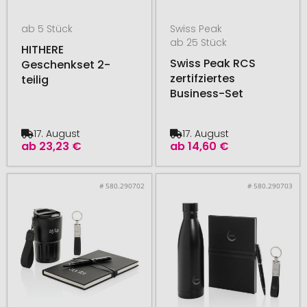
ab 5 Stück
Swiss Peak
ab 25 Stück
HITHERE
Swiss Peak RCS
Geschenkset 2-
zertifziertes
teilig
Business-Set
17. August
17. August
ab
23,23 €
ab
14,60 €
# 580.290702
# 580.290703