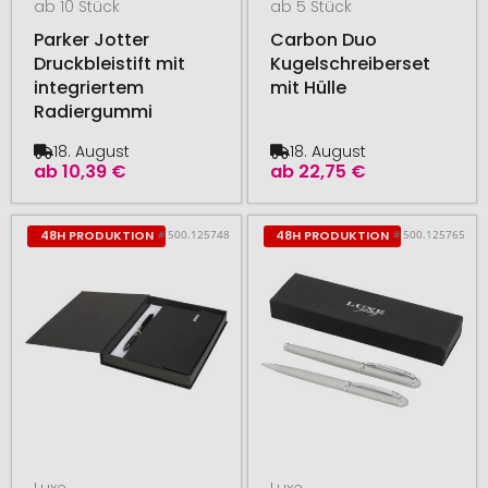
ab 10 Stück
ab 5 Stück
Parker Jotter
Carbon Duo
Druckbleistift mit
Kugelschreiberset
integriertem
mit Hülle
Radiergummi
18. August
18. August
ab
10,39 €
ab
22,75 €
# 500.125748
# 500.125765
48H PRODUKTION
48H PRODUKTION
Luxe
Luxe