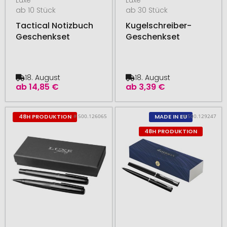
ab 10 Stück
ab 30 Stück
Tactical Notizbuch
Kugelschreiber-
Geschenkset
Geschenkset
18. August
18. August
ab
14,85 €
ab
3,39 €
# 500.126065
# 500.129247
48H PRODUKTION
MADE IN EU
48H PRODUKTION