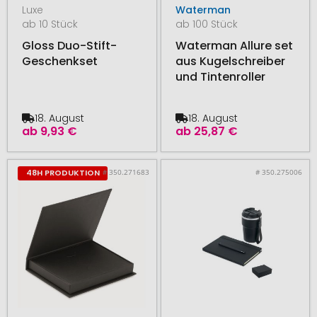
Luxe
Waterman
ab 10 Stück
ab 100 Stück
Gloss Duo-Stift-
Waterman Allure set
Geschenkset
aus Kugelschreiber
und Tintenroller
18. August
18. August
ab
9,93 €
ab
25,87 €
# 350.271683
# 350.275006
48H PRODUKTION