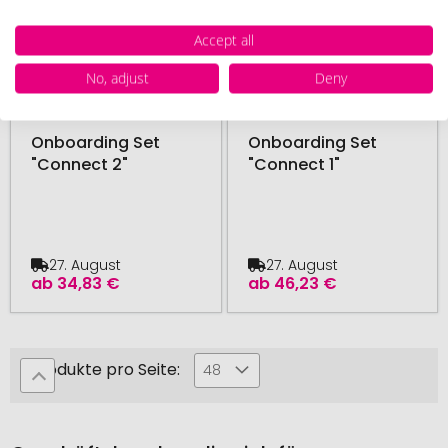
Accept all
No, adjust
Deny
ab 5 Stück
ab 5 Stück
Onboarding Set
Onboarding Set
"Connect 2"
"Connect 1"
27. August
27. August
ab
34,83 €
ab
46,23 €
Produkte pro Seite:
48