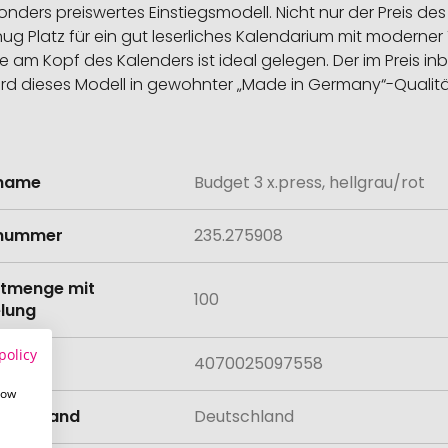
nders preiswertes Einstiegsmodell. Nicht nur der Preis de
ug Platz für ein gut leserliches Kalendarium mit moderner 
am Kopf des Kalenders ist ideal gelegen. Der im Preis in
t wird dieses Modell in gewohnter „Made in Germany“-Qualit
lname
Budget 3 x.press, hellgrau/rot
onen
lnummer
235.275908
tmenge mit
100
lung
policy
4070025097558
how
llungsland
Deutschland