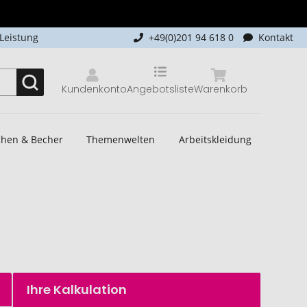
-Leistung
+49(0)201 94 618 0
Kontakt
Kundenkonto
Angebotsliste
Warenkorb
schen & Becher
Themenwelten
Arbeitskleidung
Ihre Kalkulation