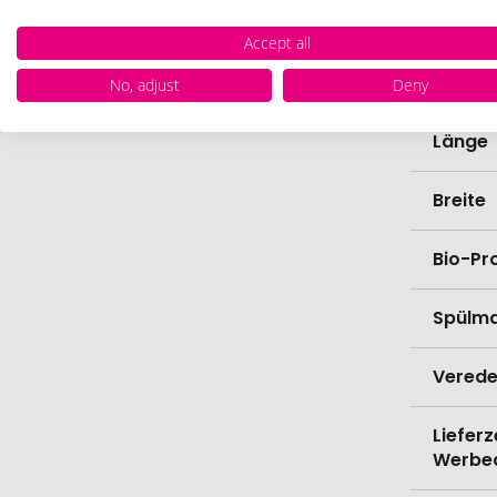
Zollta
Accept all
Farbe
No, adjust
Deny
Länge
Breite
Bio-Pr
Spülma
Verede
Lieferz
Werbe