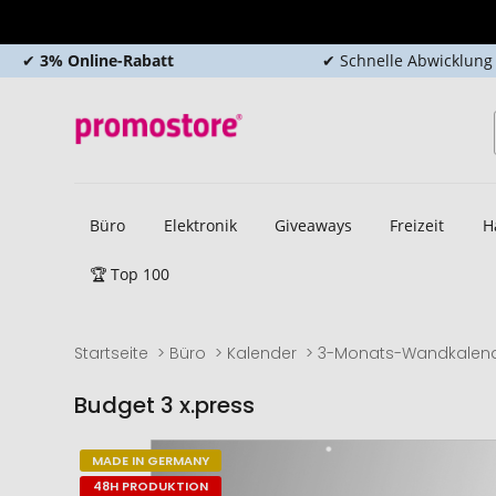
✔
3% Online-Rabatt
✔ Schnelle Abwicklung
Büro
Elektronik
Giveaways
Freizeit
H
🏆 Top 100
Startseite
Büro
Kalender
3-Monats-Wandkalen
Budget 3 x.press
Zum
Zum
MADE IN GERMANY
Ende
Anfang
48H PRODUKTION
der
der