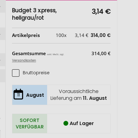
Budget 3 x.press,
3,14 €
hellgrau/rot
Artikelpreis
100x
3,14 €
314,00 €
Gesamtsumme
314,00 €
exkl. MwSt. zzgl.
Versandkosten
Bruttopreise
Voraussichtliche
11
August
Lieferung am
11. August
SOFORT
Auf Lager
VERFÜGBAR