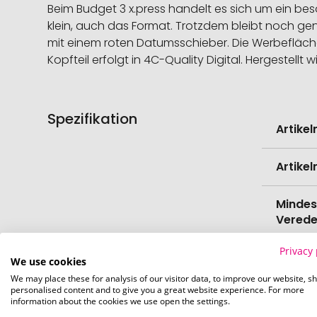
Beim Budget 3 x.press handelt es sich um ein beso
klein, auch das Format. Trotzdem bleibt noch gen
mit einem roten Datumsschieber. Die Werbefläche 
Kopfteil erfolgt in 4C-Quality Digital. Hergestell
Spezifikation
Weitere
Artike
Informati
Artike
Mindes
Verede
Privacy 
EAN
We use cookies
We may place these for analysis of our visitor data, to improve our website, s
personalised content and to give you a great website experience. For more
Herste
information about the cookies we use open the settings.