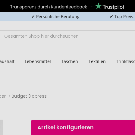
✔ Persönliche Beratung
✔ Top Preis
aushalt
Lebensmittel
Taschen
Textilien
Trinkfla
der
Budget 3 x.press
Artikel konfigurieren