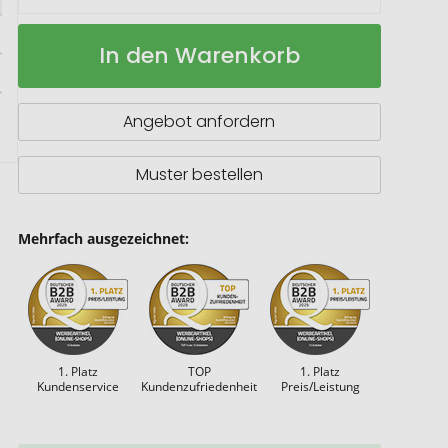
Budget
Auf
In den Warenkorb
3
Lager
x.press
Angebot anfordern
Muster bestellen
Mehrfach ausgezeichnet:
1. Platz
TOP
1. Platz
Kundenservice
Kundenzufriedenheit
Preis/Leistung