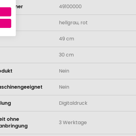
rifnummer
49100000
hellgrau, rot
49 cm
30 cm
odukt
Nein
schinengeeignet
Nein
lung
Digitaldruck
eit ohne
3 Werktage
anbringung