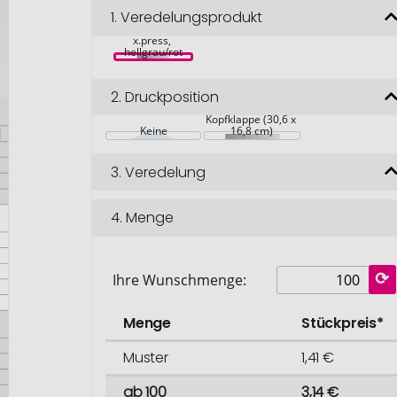
1.
Veredelungsprodukt
Budget 3 
x.press, 
hellgrau/rot
2.
Druckposition
Kopfklappe (30,6 x 
Keine
16,8 cm)
3.
Veredelung
4.
Menge
Ihre Wunschmenge:
Menge
Stückpreis*
Muster
1,41 €
ab 100
3,14 €