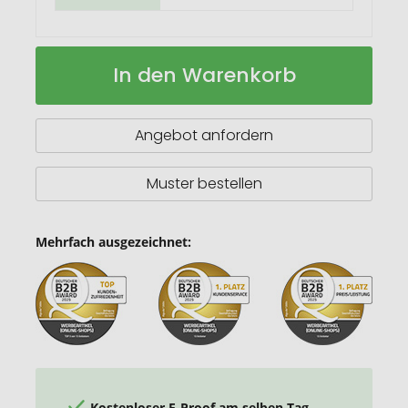
Blumendose
Auf
In den Warenkorb
Power
Lager
Angebot anfordern
Muster bestellen
Mehrfach ausgezeichnet:
Kostenloser E-Proof am selben Tag