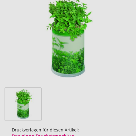
Ende
der
Bildgalerie
springen
Druckvorlagen für diesen Artikel: