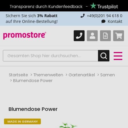
Sichern Sie sich
3% Rabatt
+49(0)201 94 618 0
auf Ihre Online-Bestellung!
Kontakt
Startseite
Themenwelten
Gartenartikel
Samen
Blumendose Power
Blumendose Power
MADE IN GERMANY
Zum