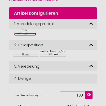
Download Druckstandskizze
Zum
Artikel konfigurieren
Anfang
der
Bildgalerie
1.
Veredelungsprodukt
Blumendose 
Power Ø  65x90 
springen
mm, 
Kräutermischung
2.
Druckposition
auf die Dose (2,5 x 
Keine
3,0 cm)
3.
Veredelung
4.
Menge
Ihre Wunschmenge: