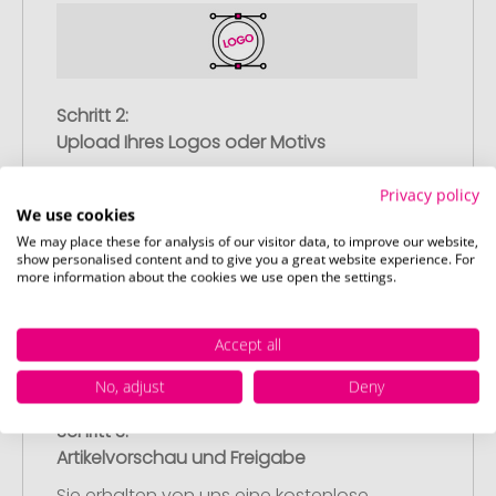
Schritt 2:
Upload Ihres Logos oder Motivs
Laden Sie auf unserer
Privacy policy
Bestellabschlussseite (Checkout) Ihr Logo
We use cookies
oder Motiv hoch und schließen Sie Ihre
We may place these for analysis of our visitor data, to improve our website,
Bestellung ab. Falls Sie gerade keine
show personalised content and to give you a great website experience. For
more information about the cookies we use open the settings.
passende Datei zur Verfügung haben,
können Sie diese gerne später
nachliefern.
Accept all
No, adjust
Deny
Schritt 3:
Artikelvorschau und Freigabe
Sie erhalten von uns eine kostenlose