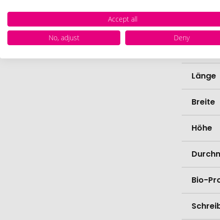
Accept all
Marke
No, adjust
Deny
Farbe
Länge
Breite
Höhe
Durch
Bio-Pr
Schrei