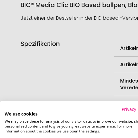
BIC® Media Clic BIO Based ballpen, Bl
Jetzt einer der Bestseller in der BIO based -Versio
Spezifikation
Weitere
Artike
Informati
Artike
Mindes
Verede
EAN
Privacy 
We use cookies
Herste
We may place these for analysis of our visitor data, to improve our website, s
personalised content and to give you a great website experience. For more
information about the cookies we use open the settings.
Zollta