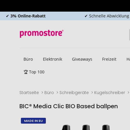
✔
3% Online-Rabatt
✔ Schnelle Abwicklung
Büro
Elektronik
Giveaways
Freizeit
H
🏆 Top 100
Startseite
Büro
Schreibgeräte
Kugelschreiber
BIC® Media Clic BIO Based ballpen
Zum
Zum
MADE IN EU
Ende
Anfang
der
der