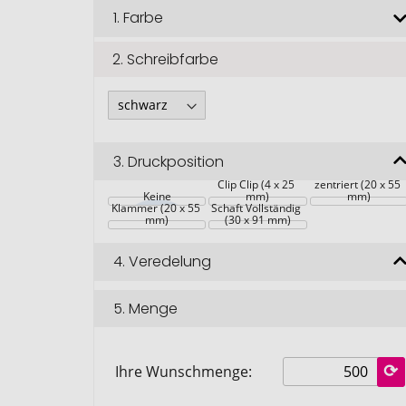
1.
Farbe
2.
Schreibfarbe
3.
Druckposition
Schaft Clip 
Clip Clip (4 x 25 
zentriert (20 x 55 
Schaft Hintere 
Keine
mm)
mm)
Klammer (20 x 55 
Schaft Vollständig 
mm)
(30 x 91 mm)
4.
Veredelung
5.
Menge
Ihre Wunschmenge: