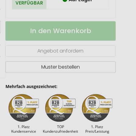
VERFÜGBAR
BIC®
Auf
In den Warenkorb
Media
Lager
Clic
BIO
Based
Angebot anfordern
ballpen
Muster bestellen
Mehrfach ausgezeichnet:
1. Platz
TOP
1. Platz
Kundenservice
Kundenzufriedenheit
Preis/Leistung