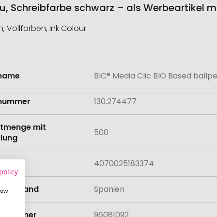
au, Schreibfarbe schwarz – als Werbeartikel 
n, Vollfarben, Ink Colour
lname
BIC® Media Clic BIO Based ballp
onen
lnummer
130.274477
tmenge mit
500
lung
4070025183374
policy
llungsland
Spanien
how
rifnummer
96081092