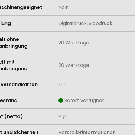
schinengeeignet
Nein
lung
Digitaldruck, Siebdruck
eit ohne
20 Werktage
anbringung
eit mit
20 Werktage
anbringung
Versandkarton
500
estand
Sofort verfügbar
t (netto)
8 g
t und Sicherheit
Herstellerinformationen