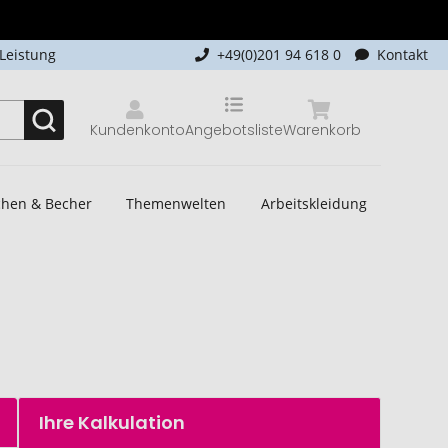
-Leistung
+49(0)201 94 618 0
Kontakt
Kundenkonto
Angebotsliste
Warenkorb
schen & Becher
Themenwelten
Arbeitskleidung
Ihre Kalkulation