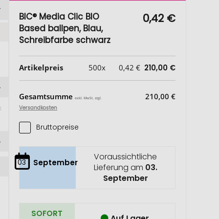
BIC® Media Clic BIO
0,42 €
Based ballpen, Blau,
Schreibfarbe schwarz
Artikelpreis
500x
0,42 €
210,00 €
Gesamtsumme
210,00 €
exkl. MwSt. zzgl.
Versandkosten
Bruttopreise
Voraussichtliche
03
September
Lieferung am
03.
September
SOFORT
Auf Lager