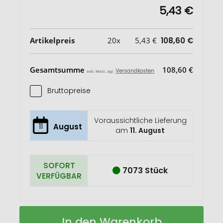
5,43 €
Artikelpreis
20x
5,43 €
108,60 €
Gesamtsumme
108,60 €
Versandkosten
exkl. MwSt. zzgl.
Bruttopreise
Voraussichtliche Lieferung
11
August
am
11. August
SOFORT
7073 Stück
VERFÜGBAR
Basic
Auf
In den Warenkorb
Hardcover
Lager