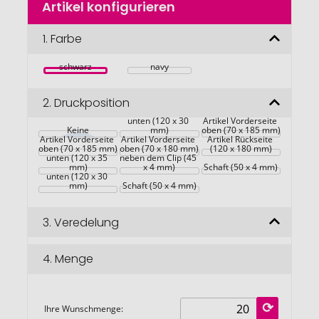
Artikel konfigurieren
Anfang
der
Bildgalerie
1.
Farbe
springen
schwarz
navy
2.
Druckposition
Artikel Vorderseite 
unten (120 x 30 
Artikel Vorderseite 
Keine
mm)
oben (70 x 185 mm)
Artikel Vorderseite 
Artikel Vorderseite 
Artikel Rückseite 
oben (70 x 185 mm)
Artikel Vorderseite 
oben (70 x 180 mm)
(120 x 180 mm)
unten (120 x 35 
neben dem Clip (45 
Artikel Vorderseite 
mm)
x 4 mm)
Schaft (50 x 4 mm)
unten (120 x 30 
mm)
Schaft (50 x 4 mm)
3.
Veredelung
4.
Menge
Ihre Wunschmenge: