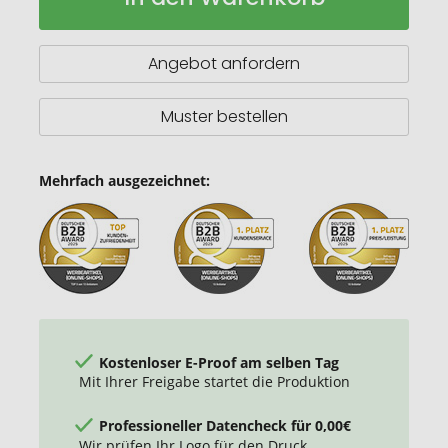
PU
A5
Notizbuch
Angebot anfordern
mit
Stylus-
Stift
Muster bestellen
Mehrfach ausgezeichnet:
Kostenloser E-Proof am selben Tag
Mit Ihrer Freigabe startet die Produktion
Professioneller Datencheck für 0,00€
Wir prüfen Ihr Logo für den Druck