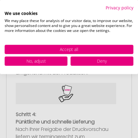
Privacy policy
We use cookies
We may place these for analysis of our visitor data, to improve our website,
show personalised content and to give you a great website experience. For
more information about the cookies we use open the settings.
Schritt 3:
Artikelvorschau und Freigabe
Accept all
Sie erhalten von uns eine kostenlose
Druckvorschau mit Ihrem Design. Sobald
No, adjust
Deny
Sie diese freigeben, starten wir
umgehend mit der Produktion.
Schritt 4:
Pünktliche und schnelle Lieferung
Nach Ihrer Freigabe der Druckvorschau
liefern wir termingerecht zum