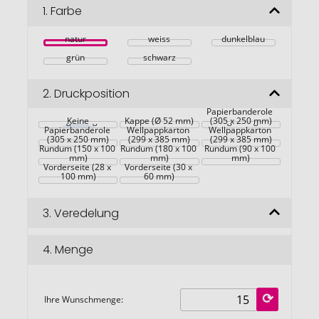
Bildgalerie
1.
Farbe
springen
natur
weiss
dunkelblau
grün
schwarz
2.
Druckposition
Maßgefertigte 
Kraft-
Maßgefertigter 
Papierbanderole 
Maßgefertigte 
Keine
Kappe (Ø 52 mm)
Kraft-
Maßgefertigter 
(305 x 250 mm)
Papierbanderole 
Wellpappkarton 
Wellpappkarton 
(305 x 250 mm)
(299 x 385 mm)
(299 x 385 mm)
Rundum (150 x 100 
Rundum (180 x 100 
Rundum (90 x 100 
mm)
mm)
mm)
Vorderseite (28 x 
Vorderseite (30 x 
100 mm)
60 mm)
3.
Veredelung
4.
Menge
Ihre Wunschmenge: