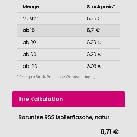
Menge
Stückpreis*
Muster
5,25 €
ab 15
6,71 €
ab 30
6,29 €
ab 60
6,20 €
ab 120
6,03 €
* Preis pro Stück. Preis ohne Werbeanbringung
Ihre Kalkulation
Baruntse RSS Isolierflasche, natur
6,71 €