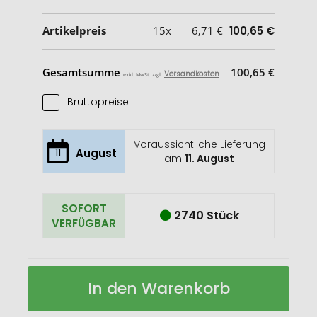
Artikelpreis
15x
6,71 €
100,65 €
Gesamtsumme
100,65 €
Versandkosten
exkl. MwSt. zzgl.
Bruttopreise
Voraussichtliche Lieferung
11
August
am
11. August
SOFORT
2740 Stück
VERFÜGBAR
Baruntse
Auf
In den Warenkorb
RSS
Lager
Isolierflasche