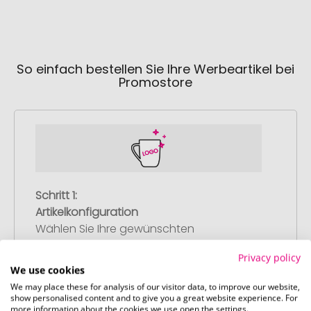
So einfach bestellen Sie Ihre Werbeartikel bei
Promostore
Schritt 1:
Artikelkonfiguration
Wählen Sie Ihre gewünschten
Werbeartikel aus und passen Sie diese
Privacy policy
nach Ihren Vorstellungen an.
We use cookies
Anschließend legen Sie die konfigurierten
We may place these for analysis of our visitor data, to improve our website,
Artikel in Ihren Warenkorb.
show personalised content and to give you a great website experience. For
more information about the cookies we use open the settings.