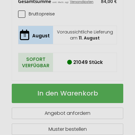
Gesamtsumme
84,00 €
Versandkosten
exkl. MwSt. zzgl.
Bruttopreise
Voraussichtliche Lieferung
11
August
am
11. August
SOFORT
21049 Stück
VERFÜGBAR
Baloky
Auf
In den Warenkorb
Einkaufstasche
Lager
Angebot anfordern
Muster bestellen