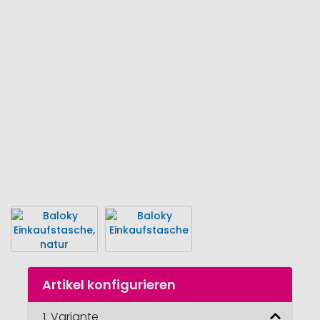
Ende
der
Bildgalerie
springen
Zum
Artikel konfigurieren
Anfang
der
Bildgalerie
1.
Variante