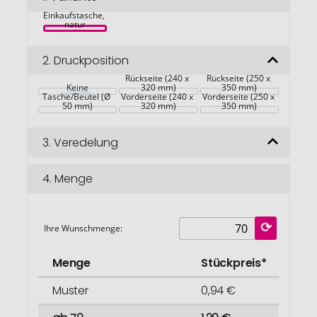
Baloky 
springen
Einkaufstasche, 
natur
2.
Druckposition
Rückseite (240 x 
Rückseite (250 x 
Keine
320 mm)
350 mm)
Tasche/Beutel (Ø 
Vorderseite (240 x 
Vorderseite (250 x 
50 mm)
320 mm)
350 mm)
3.
Veredelung
4.
Menge
Ihre Wunschmenge:
Menge
Stückpreis*
Muster
0,94 €