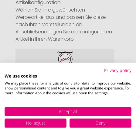
Artikelkonfiguration
Wählen Sie Ihre gewünschten
Werbeartikel aus und passen Sie diese
nach Ihren Vorstellungen an.
Anschließend legen Sie die konfigurierten
Artikel in Ihren Warenkorb.
Privacy policy
We use cookies
Schritt 2:
We may place these for analysis of our visitor data, to improve our website,
Upload Ihres Logos oder Motivs
show personalised content and to give you a great website experience. For
more information about the cookies we use open the settings.
Laden Sie auf unserer
Bestellabschlussseite (Checkout) Ihr Logo
oder Motiv hoch und schließen Sie Ihre
Accept all
Bestellung ab. Falls Sie gerade keine
No, adjust
Deny
passende Datei zur Verfügung haben,
können Sie diese gerne später