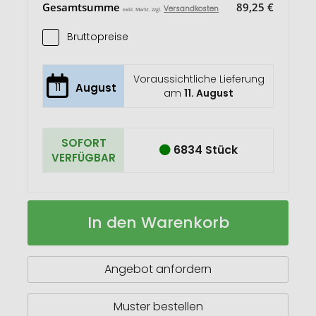
Gesamtsumme
89,25 €
Versandkosten
exkl. MwSt. zzgl.
Bruttopreise
Voraussichtliche Lieferung
11
August
am
11. August
SOFORT
6834 Stück
VERFÜGBAR
A5
Auf
In den Warenkorb
Hardcover
Lager
Notizbuch
Angebot anfordern
Muster bestellen