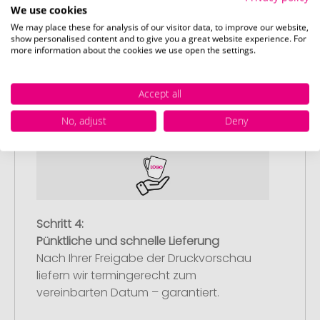
We use cookies
We may place these for analysis of our visitor data, to improve our website,
Schritt 3:
show personalised content and to give you a great website experience. For
more information about the cookies we use open the settings.
Artikelvorschau und Freigabe
Sie erhalten von uns eine kostenlose
Druckvorschau mit Ihrem Design. Sobald
Accept all
Sie diese freigeben, starten wir
No, adjust
Deny
umgehend mit der Produktion.
Schritt 4:
Pünktliche und schnelle Lieferung
Nach Ihrer Freigabe der Druckvorschau
liefern wir termingerecht zum
vereinbarten Datum – garantiert.