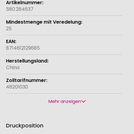
580.284637
25
8714612129685
China
48201030
Mehr anzeigen
Druckposition