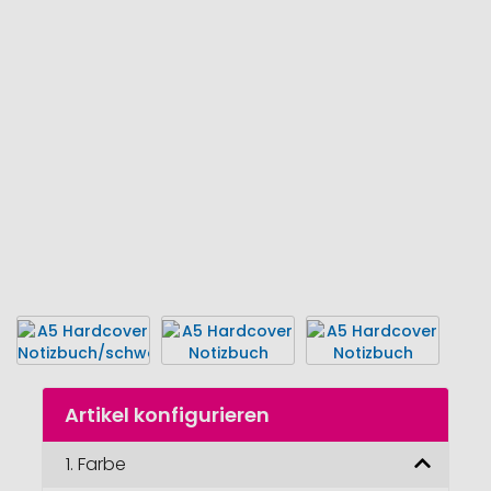
Ende
der
Bildgalerie
springen
Zum
Artikel konfigurieren
Anfang
der
Bildgalerie
1.
Farbe
springen