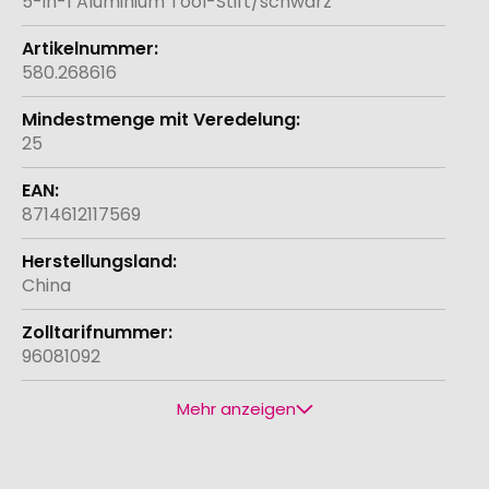
5-in-1 Aluminium Tool-Stift/schwarz
580.268616
25
8714612117569
China
96081092
Mehr anzeigen