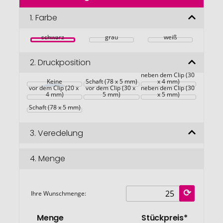
der
Bildgalerie
1.
Farbe
springen
schwarz
grau
weiß
2.
Druckposition
neben dem Clip (30 
Keine
Schaft (78 x 5 mm)
x 4 mm)
vor dem Clip (20 x 
vor dem Clip (30 x 
neben dem Clip (30 
4 mm)
5 mm)
x 5 mm)
Schaft (78 x 5 mm)
3.
Veredelung
4.
Menge
Ihre Wunschmenge:
Menge
Stückpreis*