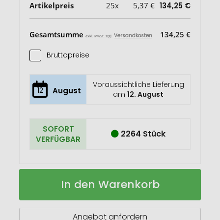
Artikelpreis
25x
5,37 €
134,25 €
Gesamtsumme
134,25 €
Versandkosten
exkl. MwSt. zzgl.
Bruttopreise
Voraussichtliche Lieferung
12
August
am
12. August
SOFORT
2264 Stück
VERFÜGBAR
5-
Auf
In den Warenkorb
in-
Lager
1
Aluminium
Tool-
Angebot anfordern