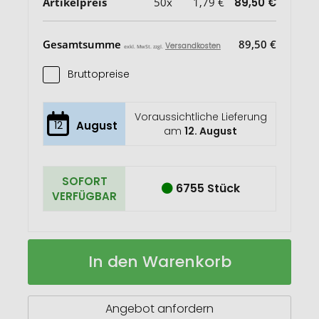
Artikelpreis
50x
1,79 €
89,50 €
Gesamtsumme
89,50 €
Versandkosten
exkl. MwSt. zzgl.
Bruttopreise
Voraussichtliche Lieferung
12
August
am
12. August
SOFORT
6755 Stück
VERFÜGBAR
3-
Auf
In den Warenkorb
teiliges
Lager
Trinkhalm-
Set
aus
Angebot anfordern
Stainless