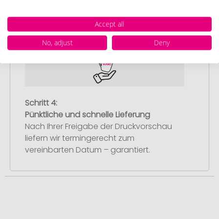
Sie erhalten von uns eine kostenlose
Druckvorschau mit Ihrem Design. Sobald
Accept all
Sie diese freigeben, starten wir
umgehend mit der Produktion.
No, adjust
Deny
Schritt 4:
Pünktliche und schnelle Lieferung
Nach Ihrer Freigabe der Druckvorschau
liefern wir termingerecht zum
vereinbarten Datum – garantiert.