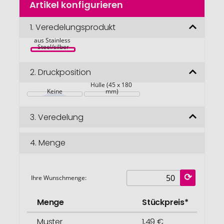
Artikel konfigurieren
Anfang
der
Bildgalerie
1.
Veredelungsprodukt
3-teiliges 
Trinkhalm-Set 
springen
aus Stainless 
Steel/silber
2.
Druckposition
Hülle (45 x 180 
Keine
mm)
3.
Veredelung
4.
Menge
Ihre Wunschmenge:
Menge
Stückpreis*
Muster
1,49 €