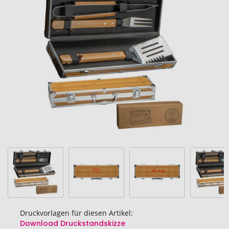
Ende
der
Bildgalerie
springen
Druckvorlagen für diesen Artikel:
Download Druckstandskizze