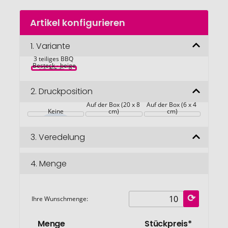
Zum
Artikel konfigurieren
Anfang
der
Bildgalerie
1.
Variante
springen
3 teiliges BBQ 
Besteck - beige
2.
Druckposition
Auf der Box (20 x 8 
Auf der Box (6 x 4 
Keine
cm)
cm)
3.
Veredelung
4.
Menge
Ihre Wunschmenge:
Menge
Stückpreis*