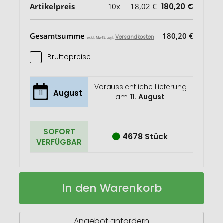
Artikelpreis
10x
18,02 €
180,20 €
Gesamtsumme
180,20 €
Versandkosten
exkl. MwSt. zzgl.
Bruttopreise
Voraussichtliche Lieferung
11
August
am
11. August
SOFORT
4678 Stück
VERFÜGBAR
3
Auf
In den Warenkorb
teiliges
Lager
BBQ
Besteck
Angebot anfordern