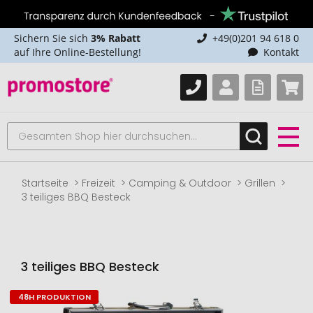
Sichern Sie sich
3% Rabatt
+49(0)201 94 618 0
auf Ihre Online-Bestellung!
Kontakt
Startseite
Freizeit
Camping & Outdoor
Grillen
3 teiliges BBQ Besteck
3 teiliges BBQ Besteck
48H PRODUKTION
Zum