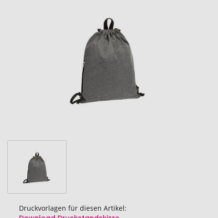
Ende
der
Bildgalerie
springen
Druckvorlagen für diesen Artikel: