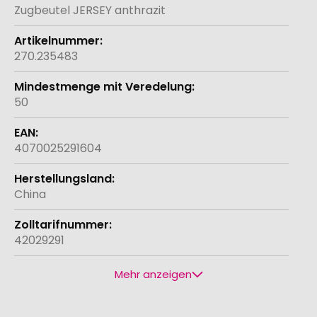
Informationen
Zugbeutel JERSEY anthrazit
270.235483
50
4070025291604
China
42029291
Mehr anzeigen