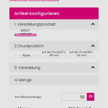
Download Druckstandskizze
Zum
Artikel konfigurieren
Anfang
der
Bildgalerie
1.
Veredelungsprodukt
Zugbeutel 
springen
JERSEY 
anthrazit
2.
Druckposition
auf der Front(23 x 
auf der Front(30 x 
Keine
30 cm)
32 cm)
3.
Veredelung
4.
Menge
Ihre Wunschmenge: