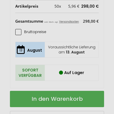
Artikelpreis
50x
5,96 €
298,00 €
Gesamtsumme
298,00 €
Versandkosten
exkl. MwSt. zzgl.
Bruttopreise
Voraussichtliche Lieferung
13
August
am
13. August
SOFORT
Auf Lager
VERFÜGBAR
Zugbeutel
Auf
In den Warenkorb
JERSEY
Lager