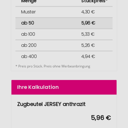
Menge
Stückpreis*
Muster
4,30 €
ab 50
5,96 €
ab 100
5,33 €
ab 200
5,26 €
ab 400
4,94 €
* Preis pro Stück. Preis ohne Werbeanbringung
Ihre Kalkulation
Zugbeutel JERSEY anthrazit
5,96 €