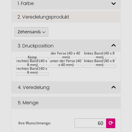
Bildgalerie
1.
Farbe
springen
2.
Veredelungsprodukt
3.
Druckposition
Linke Sohle - unter 
Linker Slipper - 
der Ferse (40 x 40 
linkes Band (40 x 8 
Linker Slipper - 
Keine
Rechte Sohle - 
mm)
Rechter Slipper - 
mm)
rechtes Band (40 x 
unter der Ferse (40 
linkes Band (40 x 8 
Rechter Slipper - 
8 mm)
x 40 mm)
mm)
rechtes Band (40 x 
8 mm)
4.
Veredelung
5.
Menge
Ihre Wunschmenge: