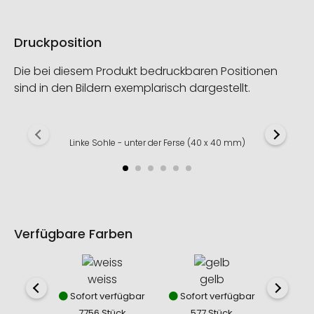
Druckposition
Die bei diesem Produkt bedruckbaren Positionen
sind in den Bildern exemplarisch dargestellt.
Linke Sohle - unter der Ferse (40 x 40 mm)
Verfügbare Farben
weiss
gelb
o
Sofort verfügbar
Sofort verfügbar
Sofor
7756 Stück
577 Stück
45