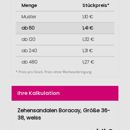
Menge
Stückpreis*
Muster
1,10 €
ab 60
1,41 €
ab 120
1,32 €
ab 240
1,31 €
ab 480
1,27 €
* Preis pro Stück. Preis ohne Werbeanbringung
Ihre Kalkulation
Zehensandalen Boracay, Größe 36-
38, weiss