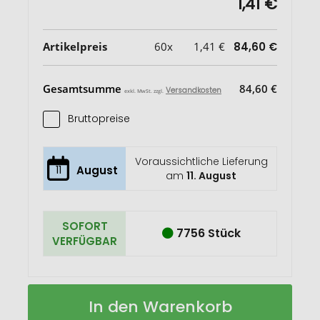
1,41 €
Artikelpreis
60x
1,41 €
84,60 €
Gesamtsumme
84,60 €
Versandkosten
exkl. MwSt. zzgl.
Bruttopreise
Voraussichtliche Lieferung
11
August
am
11. August
SOFORT
7756 Stück
VERFÜGBAR
Zehensandalen
Auf
In den Warenkorb
Boracay
Lager