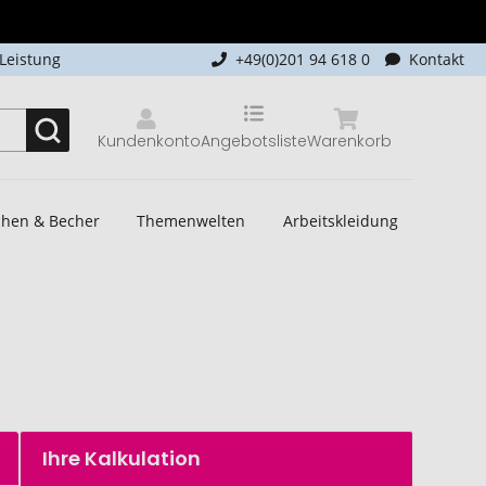
-Leistung
+49(0)201 94 618 0
Kontakt
Kundenkonto
Angebotsliste
Warenkorb
schen & Becher
Themenwelten
Arbeitskleidung
Ihre Kalkulation