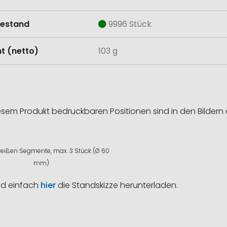
estand
9996 Stück
t (netto)
103 g
esem Produkt bedruckbaren Positionen sind in den Bildern 
weißen Segmente, max. 3 Stück (Ø 60
mm)
nd einfach
hier
die Standskizze herunterladen.