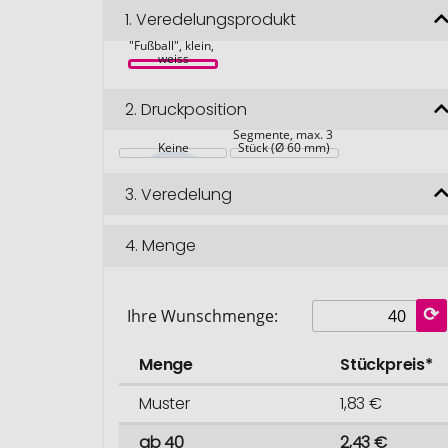
1.
Veredelungsprodukt
Wasserball 
"Fußball", klein, 
weiss
2.
Druckposition
auf die weißen 
Segmente, max. 3 
Keine
Stück (Ø 60 mm)
3.
Veredelung
4.
Menge
Ihre Wunschmenge:
Menge
Stückpreis*
Muster
1,83 €
ab 40
2,43 €