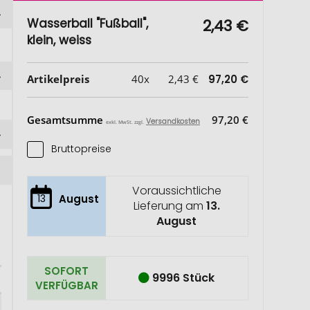
Wasserball "Fußball",
2,43 €
klein, weiss
Artikelpreis
40x
2,43 €
97,20 €
Gesamtsumme
97,20 €
Versandkosten
exkl. MwSt. zzgl.
Bruttopreise
Voraussichtliche
13
August
Lieferung am
13.
August
SOFORT
9996 Stück
VERFÜGBAR