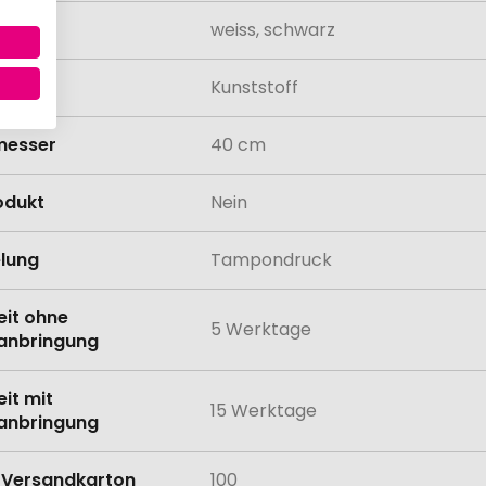
weiss, schwarz
al
Kunststoff
messer
40 cm
odukt
Nein
lung
Tampondruck
eit ohne
5 Werktage
anbringung
eit mit
15 Werktage
anbringung
Versandkarton
100