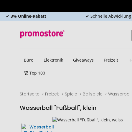
✔
3% Online-Rabatt
✔ Schnelle Abwicklung
Büro
Elektronik
Giveaways
Freizeit
H
🏆 Top 100
Startseite
Freizeit
Spiele
Ballspiele
Wasserball 
Wasserball "Fußball", klein
Zum
Zum
Ende
Anfang
der
der