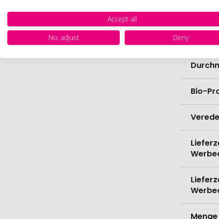
Farbe
Accept all
No, adjust
Deny
Materi
Durch
Bio-Pr
Verede
Lieferz
Werbe
Lieferz
Werbe
Menge 