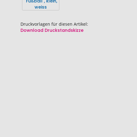
Bildgalerie
Bildgalerie
springen
springen
Druckvorlagen für diesen Artikel:
Download Druckstandskizze