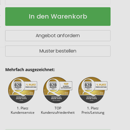
Wasserball
Auf
In den Warenkorb
"Fußball",
Lager
klein
Angebot anfordern
Muster bestellen
Mehrfach ausgezeichnet:
1. Platz
TOP
1. Platz
Kundenservice
Kundenzufriedenheit
Preis/Leistung