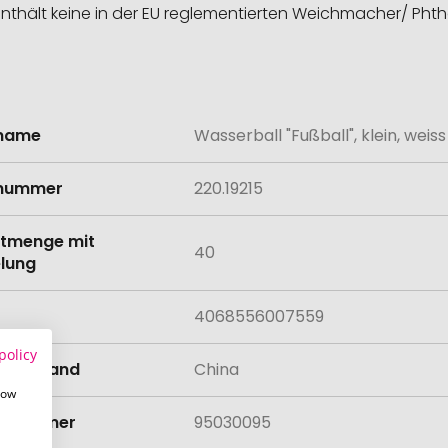
 (enthält keine in der EU reglementierten Weichmacher/ Pht
lname
Wasserball "Fußball", klein, weiss
onen
lnummer
220.19215
tmenge mit
40
lung
4068556007559
policy
llungsland
China
how
rifnummer
95030095