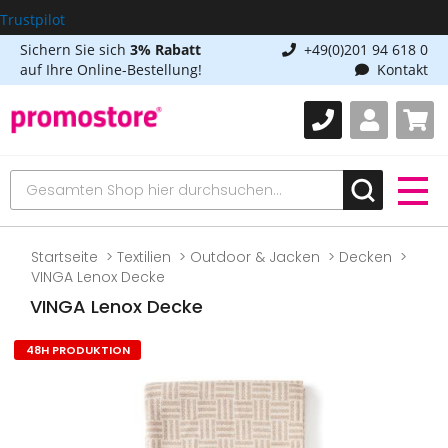
Trustpilot
Sichern Sie sich
3% Rabatt
+49(0)201 94 618 0
auf Ihre Online-Bestellung!
Kontakt
Startseite
Textilien
Outdoor & Jacken
Decken
VINGA Lenox Decke
VINGA Lenox Decke
48H PRODUKTION
Zum
Ende
der
Bildgalerie
springen