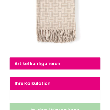
Zum
Artikel konfigurieren
Anfang
der
Bildgalerie
springen
Ihre Kalkulation
VINGA
Auf
Lenox
Lager