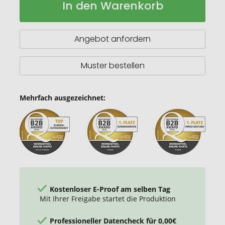
In den Warenkorb
Eos
Lager
Trek
880ml
Flasche
Angebot anfordern
aus
RCS
rec.
Muster bestellen
Stainless-
Steel
Mehrfach ausgezeichnet:
Kostenloser E-Proof am selben Tag
Mit Ihrer Freigabe startet die Produktion
Professioneller Datencheck für 0,00€