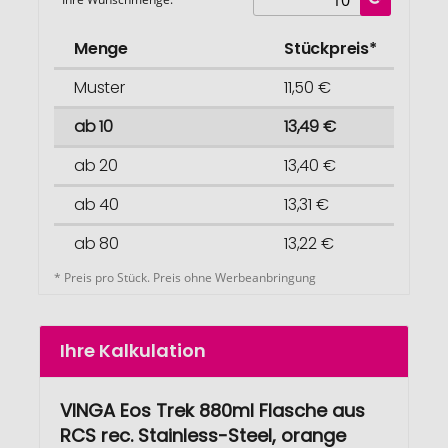
Menge
Stückpreis*
Muster
11,50 €
ab 10
13,49 €
ab 20
13,40 €
ab 40
13,31 €
ab 80
13,22 €
* Preis pro Stück. Preis ohne Werbeanbringung
Ihre Kalkulation
VINGA Eos Trek 880ml Flasche aus
RCS rec. Stainless-Steel, orange