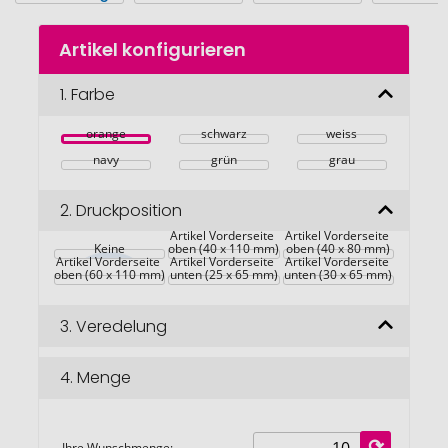
Zum
Artikel konfigurieren
Anfang
der
Bildgalerie
1.
Farbe
springen
orange
schwarz
weiss
navy
grün
grau
2.
Druckposition
Artikel Vorderseite 
Artikel Vorderseite 
Keine
oben (40 x 110 mm)
oben (40 x 80 mm)
Artikel Vorderseite 
Artikel Vorderseite 
Artikel Vorderseite 
oben (60 x 110 mm)
unten (25 x 65 mm)
unten (30 x 65 mm)
3.
Veredelung
4.
Menge
Ihre Wunschmenge: