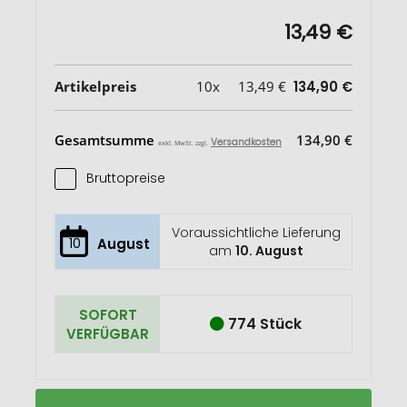
13,49 €
Artikelpreis
10x
13,49 €
134,90 €
Gesamtsumme
134,90 €
Versandkosten
exkl. MwSt. zzgl.
Bruttopreise
Voraussichtliche Lieferung
10
August
am
10. August
SOFORT
774 Stück
VERFÜGBAR
VINGA
Auf