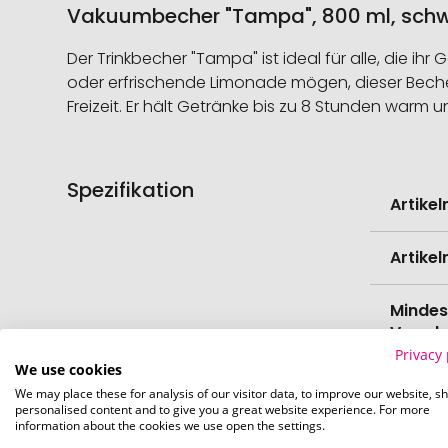
Vakuumbecher "Tampa", 800 ml, schwa
Der Trinkbecher "Tampa" ist ideal für alle, die i
oder erfrischende Limonade mögen, dieser Becher s
Freizeit. Er hält Getränke bis zu 8 Stunden warm 
Spezifikation
Weitere
Artike
Informati
Artike
Mindes
Verede
Privacy 
We use cookies
EAN
We may place these for analysis of our visitor data, to improve our website, s
personalised content and to give you a great website experience. For more
information about the cookies we use open the settings.
Herste