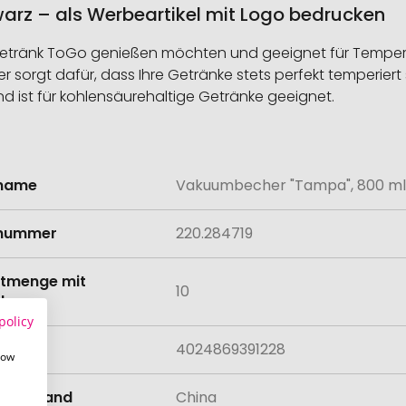
rz – als Werbeartikel mit Logo bedrucken
hr Getränk ToGo genießen möchten und geeignet für Tempera
orgt dafür, dass Ihre Getränke stets perfekt temperiert si
und ist für kohlensäurehaltige Getränke geeignet.
lname
Vakuumbecher "Tampa", 800 ml
onen
lnummer
220.284719
tmenge mit
10
lung
policy
4024869391228
how
llungsland
China