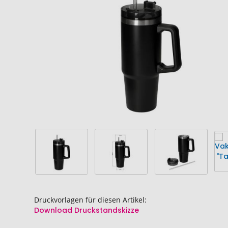
Bildgalerie
Bildgalerie
springen
springen
Druckvorlagen für diesen Artikel:
Download Druckstandskizze