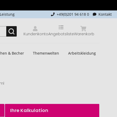
-Leistung
+49(0)201 94 618 0
Kontakt
Kundenkonto
Angebotsliste
Warenkorb
schen & Becher
Themenwelten
Arbeitskleidung
ml
Ihre Kalkulation