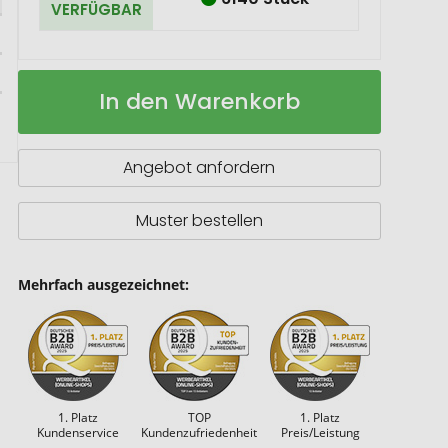
VERFÜGBAR
Vakuumbecher
Auf
In den Warenkorb
"Tampa",
Lager
800
ml
Angebot anfordern
Muster bestellen
Mehrfach ausgezeichnet:
1. Platz
TOP
1. Platz
Kundenservice
Kundenzufriedenheit
Preis/Leistung