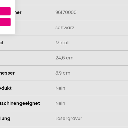
rifnummer
96170000
schwarz
al
Metall
24,6 cm
messer
8,9 cm
odukt
Nein
schinengeeignet
Nein
lung
Lasergravur