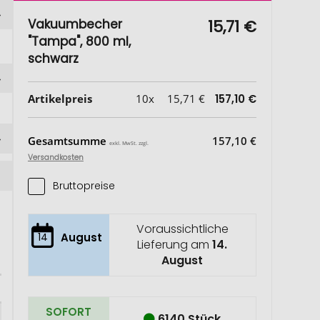
Vakuumbecher
15,71 €
"Tampa", 800 ml,
schwarz
Artikelpreis
10x
15,71 €
157,10 €
Gesamtsumme
157,10 €
exkl. MwSt. zzgl.
Versandkosten
Bruttopreise
Voraussichtliche
14
August
Lieferung am
14.
August
SOFORT
6140 Stück