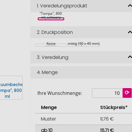
1.
Veredelungsprodukt
Vakuumbecher 
"Tampa", 800 
ml, schwarz
2.
Druckposition
Keine
mittig (90 x 40 mm)
3.
Veredelung
4.
Menge
Ihre Wunschmenge:
Menge
Stückpreis*
Muster
11,76 €
ab 10
15,71 €