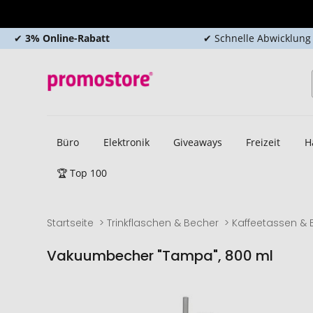
✔
3% Online-Rabatt
✔ Schnelle Abwicklung
Büro
Elektronik
Giveaways
Freizeit
H
🏆 Top 100
Startseite
Trinkflaschen & Becher
Kaffeetassen & 
Vakuumbecher "Tampa", 800 ml
Zum
Zum
Ende
Anfang
der
der