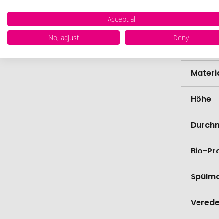
Accept all
Zollta
No, adjust
Deny
Farbe
Materi
Höhe
Durch
Bio-Pr
Spülma
Verede