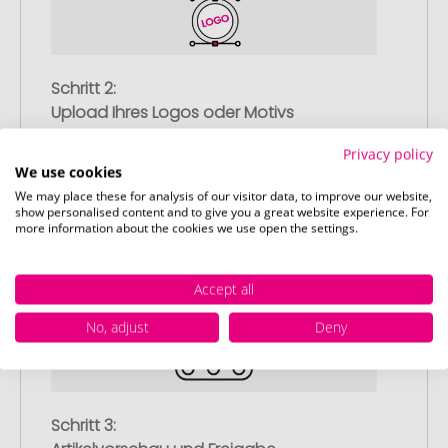
Schritt 2:
Upload Ihres Logos oder Motivs
Laden Sie auf unserer
Privacy policy
Bestellabschlussseite (Checkout) Ihr Logo
We use cookies
oder Motiv hoch und schließen Sie Ihre
We may place these for analysis of our visitor data, to improve our website,
show personalised content and to give you a great website experience. For
Bestellung ab. Falls Sie gerade keine
more information about the cookies we use open the settings.
passende Datei zur Verfügung haben,
können Sie diese gerne später
nachliefern.
Accept all
No, adjust
Deny
Schritt 3: