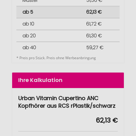
Muster
51,56 €
ab 5
62,13 €
ab 10
61,72 €
ab 20
61,30 €
ab 40
59,27 €
* Preis pro Stück. Preis ohne Werbeanbringung
Ihre Kalkulation
Urban Vitamin Cupertino ANC
Kopfhörer aus RCS rPlastik/schwarz
62,13 €