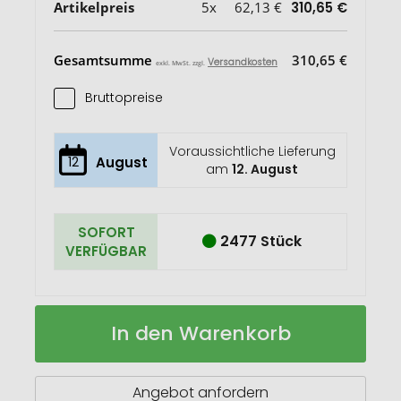
Artikelpreis
5x
62,13 €
310,65 €
Gesamtsumme
310,65 €
Versandkosten
exkl. MwSt. zzgl.
Bruttopreise
Voraussichtliche Lieferung
12
August
am
12. August
SOFORT
2477 Stück
VERFÜGBAR
Urban
Auf
In den Warenkorb
Vitamin
Lager
Cupertino
ANC
Kopfhörer
Angebot anfordern