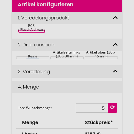
Artikel konfigurieren
Anfang
der
Urban Vitamin 
Bildgalerie
1.
Veredelungsprodukt
Cupertino  ANC 
Kopfhörer aus 
springen
RCS 
rPlastik/schwarz
2.
Druckposition
Artikelseite links 
Artikel oben (30 x 
Keine
(30 x 30 mm)
15 mm)
3.
Veredelung
4.
Menge
Ihre Wunschmenge:
Menge
Stückpreis*