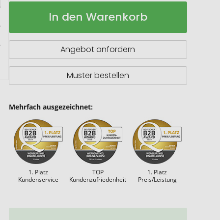
Umhängetasche
Auf
In den Warenkorb
Jute
Lager
340g/m²
Angebot anfordern
Muster bestellen
Mehrfach ausgezeichnet:
1. Platz
TOP
1. Platz
Kundenservice
Kundenzufriedenheit
Preis/Leistung