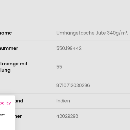
lname
Umhängetasche Jute 340g/m², 
onen
lnummer
550.199442
tmenge mit
55
lung
8710712030296
llungsland
Indien
policy
how
rifnummer
42029298