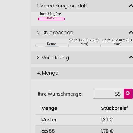
1.
Veredelungsprodukt
Umhängetasche 
Jute 340g/m², 
natur
2.
Druckposition
Seite 1 (200 x 230 
Seite 2 (200 x 230 
Keine
mm)
mm)
3.
Veredelung
4.
Menge
Ihre Wunschmenge:
Menge
Stückpreis*
Muster
1,39 €
ab 55
1,75 €