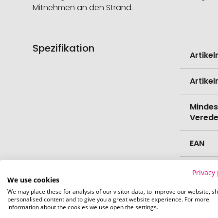
Mitnehmen an den Strand.
Spezifikation
Weitere
Artike
Informati
Artike
Mindes
Verede
EAN
Herste
Privacy 
We use cookies
We may place these for analysis of our visitor data, to improve our website, s
Zollta
personalised content and to give you a great website experience. For more
information about the cookies we use open the settings.