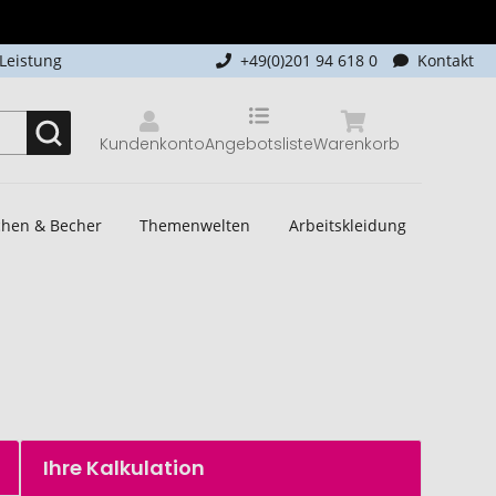
-Leistung
+49(0)201 94 618 0
Kontakt
Kundenkonto
Angebotsliste
Warenkorb
schen & Becher
Themenwelten
Arbeitskleidung
Ihre Kalkulation