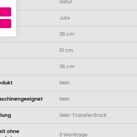
natur
al
Jute
38 cm
10 cm
38 cm
odukt
Nein
schinengeeignet
Nein
lung
Sieb-Transferdruck
eit ohne
3 Werktage