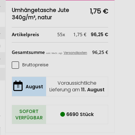
Umhängetasche Jute
1,75 €
340g/m², natur
Artikelpreis
55x
1,75 €
96,25 €
Gesamtsumme
96,25 €
Versandkosten
exkl. MwSt. zzgl.
Bruttopreise
Voraussichtliche
11
August
Lieferung am
11. August
SOFORT
6690 Stück
VERFÜGBAR