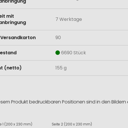
anbringung
eit mit
7 Werktage
anbringung
Versandkarton
90
estand
6690 Stück
t (netto)
155 g
esem Produkt bedruckbaren Positionen sind in den Bildern 
te 1 (200 x 230 mm)
Seite 2 (200 x 230 mm)