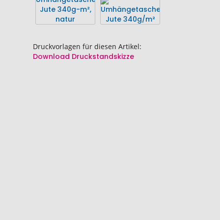
Bildgalerie
Bildgalerie
springen
springen
Druckvorlagen für diesen Artikel:
Download Druckstandskizze