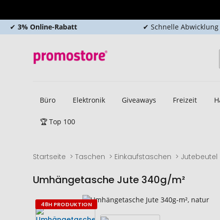
✔
3% Online-Rabatt
✔ Schnelle Abwicklung
Büro
Elektronik
Giveaways
Freizeit
H
🏆 Top 100
Startseite
Taschen
Einkaufstaschen
Jutebeutel
Umhängetasche Jute 340g/m²
Zum
Zum
48H PRODUKTION
Ende
Anfang
der
der