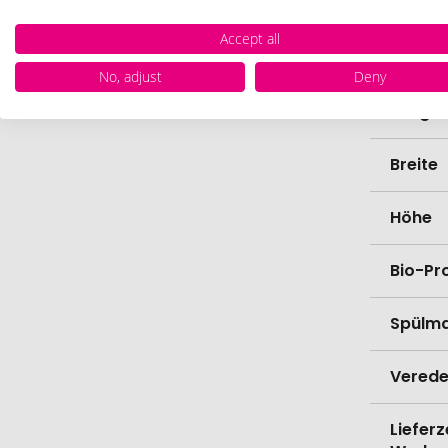
Farbe
Accept all
Materi
No, adjust
Deny
Länge
Breite
Höhe
Bio-Pr
Spülma
Verede
Lieferz