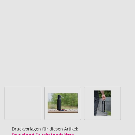
Ende
der
Bildgalerie
springen
Druckvorlagen für diesen Artikel: