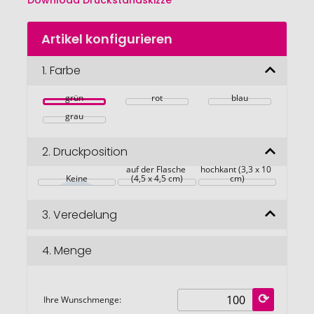
Download Druckstandskizze
Zum
Artikel konfigurieren
Anfang
der
Bildgalerie
1.
Farbe
springen
grün
rot
blau
grau
2.
Druckposition
auf der Flasche, 
auf der Flasche 
hochkant (3,3 x 10 
Keine
(4,5 x 4,5 cm)
cm)
3.
Veredelung
4.
Menge
Ihre Wunschmenge: