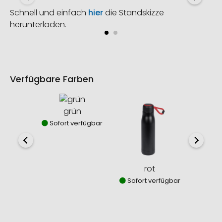
Schnell und einfach
hier
die Standskizze
herunterladen.
Verfügbare Farben
grün
Sofort verfügbar
rot
Sofort verfügbar
Sofor