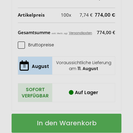
Artikelpreis
100x
7,74 €
774,00 €
Gesamtsumme
774,00 €
Versandkosten
exkl. MwSt. zzgl.
Bruttopreise
Voraussichtliche Lieferung
11
August
am
11. August
SOFORT
Auf Lager
VERFÜGBAR
Trinkflasche
Auf
In den Warenkorb
strap
Lager
500