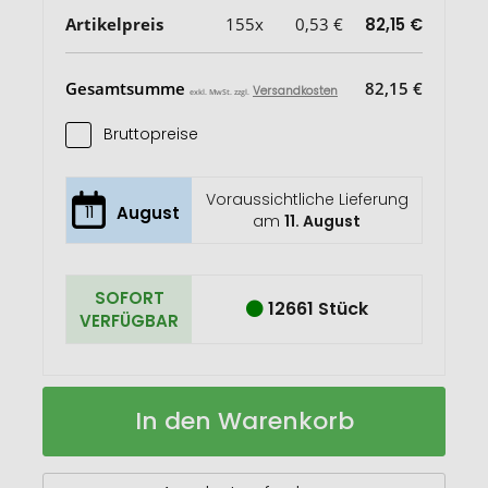
Artikelpreis
155x
0,53 €
82,15 €
Gesamtsumme
82,15 €
Versandkosten
exkl. MwSt. zzgl.
Bruttopreise
Voraussichtliche Lieferung
11
August
am
11. August
SOFORT
12661 Stück
VERFÜGBAR
Touchpen
Auf
In den Warenkorb
mit
Lager
Kugelschreiber
Bonnel