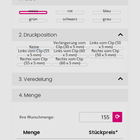
springen
weiss
rot
blau
grün
schwarz
grau
2.
Druckposition
Korpus - in 
Verlängerung vom 
Links vom Clip (50 
Keine
Clip (30 x 5 mm)
x 5 mm)
Links vom Clip (55 
Links vom Clip (60 
Rechts vom Clip 
x 5 mm)
x 5 mm)
(50 x 5 mm)
Rechts vom Clip 
Rechts vom Clip 
(55 x 5 mm)
(60 x 5 mm)
3.
Veredelung
4.
Menge
Ihre Wunschmenge:
Menge
Stückpreis*