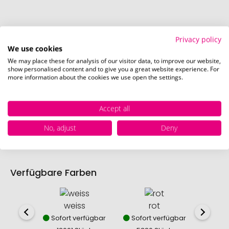
Druckposition
Privacy policy
We use cookies
Die bei diesem Produkt bedruckbaren Positionen
We may place these for analysis of our visitor data, to improve our website,
sind in den Bildern exemplarisch dargestellt.
show personalised content and to give you a great website experience. For
more information about the cookies we use open the settings.
Korpus - in Verlängerung vom Clip (30 x 5 mm)
Accept all
No, adjust
Deny
Verfügbare Farben
weiss
rot
Sofort verfügbar
Sofort verfügbar
Sofor