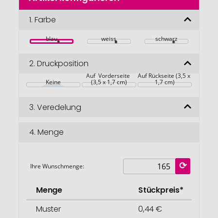
der
Bildgalerie
1.
Farbe
springen
blau
weiss
schwarz
2.
Druckposition
Auf  Vorderseite 
Auf Rückseite (3,5 x 
Keine
(3,5 x 1,7 cm)
1,7 cm)
3.
Veredelung
4.
Menge
Ihre Wunschmenge:
Menge
Stückpreis*
Muster
0,44 €