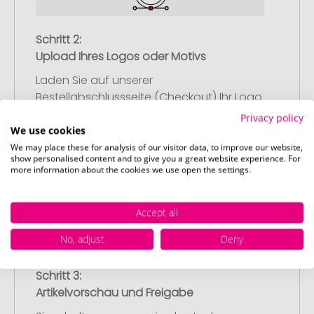
Schritt 2:
Upload Ihres Logos oder Motivs
Laden Sie auf unserer
Bestellabschlussseite (Checkout) Ihr Logo
oder Motiv hoch und schließen Sie Ihre
Privacy policy
Bestellung ab. Falls Sie gerade keine
We use cookies
passende Datei zur Verfügung haben,
We may place these for analysis of our visitor data, to improve our website,
show personalised content and to give you a great website experience. For
können Sie diese gerne später
more information about the cookies we use open the settings.
nachliefern.
Accept all
No, adjust
Deny
Schritt 3:
Artikelvorschau und Freigabe