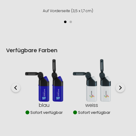
Auf Vorderseite (3,5 x 1,7 cm)
Verfügbare Farben
blau
weiss
sc
Sofort verfügbar
Sofort verfügbar
Sofor