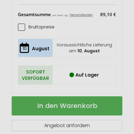
Gesamtsumme
89,10 €
Versandkosten
exkl. MwSt. zzgl.
Bruttopreise
Voraussichtliche Lieferung
10
August
am
10. August
SOFORT
Auf Lager
VERFÜGBAR
TOM®
Auf
In den Warenkorb
BB-
Lager
580
Mini-
Stabfeuerzeug
Angebot anfordern