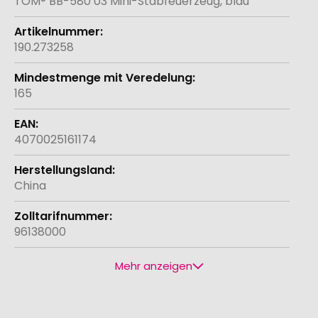
TOM® BB-580 03 Mini-Stabfeuerzeug, blau
190.273258
165
4070025161174
China
96138000
Mehr anzeigen