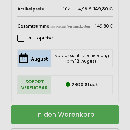
Artikelpreis
10x
14,98 €
149,80 €
Gesamtsumme
149,80 €
Versandkosten
exkl. MwSt. zzgl.
Bruttopreise
Voraussichtliche Lieferung
12
August
am
12. August
SOFORT
2300 Stück
VERFÜGBAR
Thor
Auf
In den Warenkorb
1
Lager
l
Kupfer-