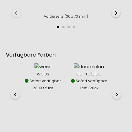
Vorderseite (30 x 70 mm)
Verfügbare Farben
weiss
dunkelblau
Sofort verfügbar
Sofort verfügbar
2300 Stück
1785 Stück
sc
Sofor
238