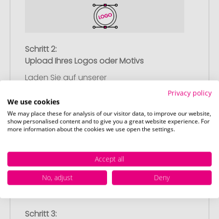
Schritt 2:
Upload Ihres Logos oder Motivs
Laden Sie auf unserer
Bestellabschlussseite (Checkout) Ihr Logo
Privacy policy
oder Motiv hoch und schließen Sie Ihre
We use cookies
Bestellung ab. Falls Sie gerade keine
We may place these for analysis of our visitor data, to improve our website,
show personalised content and to give you a great website experience. For
passende Datei zur Verfügung haben,
more information about the cookies we use open the settings.
können Sie diese gerne später
nachliefern.
Accept all
No, adjust
Deny
Schritt 3: