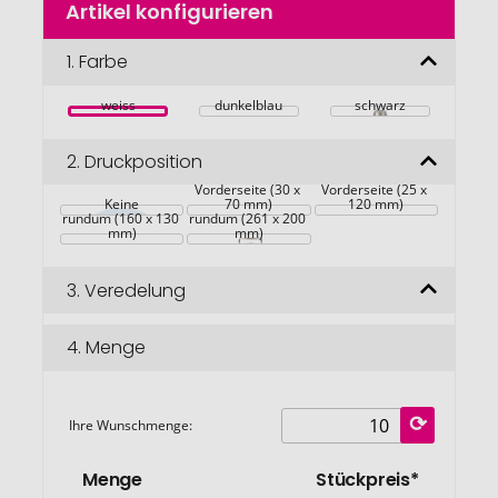
Artikel konfigurieren
Anfang
der
Bildgalerie
1.
Farbe
springen
weiss
dunkelblau
schwarz
2.
Druckposition
Vorderseite (30 x 
Vorderseite (25 x 
Keine
70 mm)
120 mm)
rundum (160 x 130 
rundum (261 x 200 
mm)
mm)
3.
Veredelung
4.
Menge
Ihre Wunschmenge:
Menge
Stückpreis*