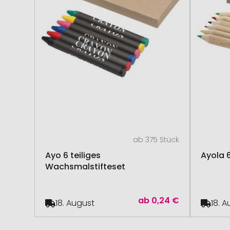
ab 375 Stück
Ayo 6 teiliges
Ayola 6
Wachsmalstifteset
ab
0,24 €
18. August
18. 