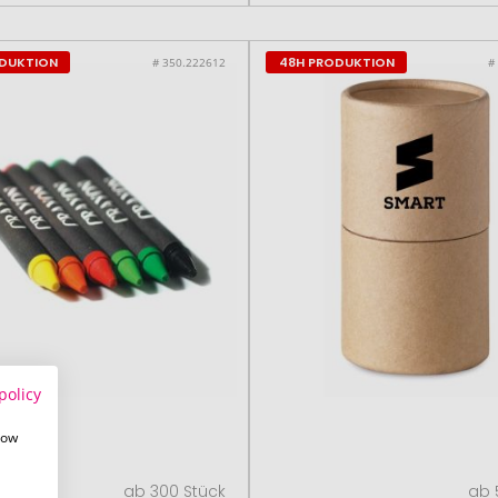
ODUKTION
48H PRODUKTION
# 350.222612
#
policy
how
ab 300 Stück
ab 