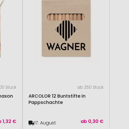
00 Stück
ab 250 Stück
Chaxon
ARCOLOR 12 Buntstifte in
Pappschachte
b
1,32 €
ab
0,30 €
17. August