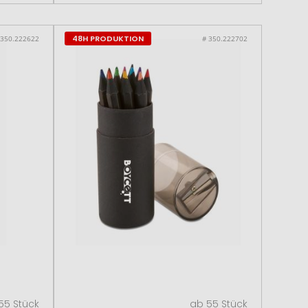
48H PRODUKTION
 350.222622
# 350.222702
55 Stück
ab 55 Stück