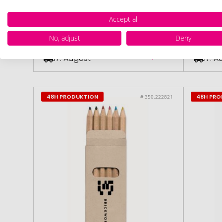
MAGIC Wachsmalkreide
BRABO 
Accept all
No, adjust
Deny
ab
0,29 €
17. August
17. 
48H PRODUKTION
48H PR
# 350.222821