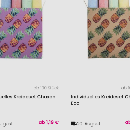
ab 100 Stück
ab 1
duelles Kreideset Chaxon
Individuelles Kreideset 
Eco
ab
1,19 €
a
August
20. August