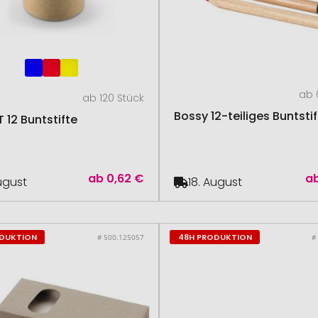
ab 
ab 120 Stück
Bossy 12-teiliges Buntsti
 12 Buntstifte
ab
0,62 €
a
August
18. August
ODUKTION
48H PRODUKTION
# 500.125057
#