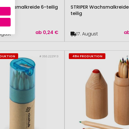
Wachsmalkreide 6-teilig
STRIPER Wachsmalkreide
teilig
ab
0,24 €
a
August
17. August
ODUKTION
48H PRODUKTION
# 350.222913
#