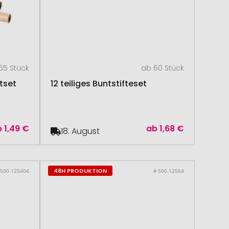
65 Stück
ab 60 Stück
ftset
12 teiliges Buntstifteset
b
1,49 €
ab
1,68 €
18. August
48H PRODUKTION
 500.125404
# 500.12564