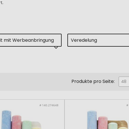
t.
eit mit Werbeanbringung
Veredelung
Produkte pro Seite:
48
# 140.274648
#