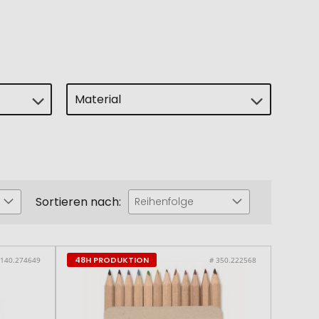
Material
Sortieren nach:
Reihenfolge
48H PRODUKTION
 140.274649
# 350.222568