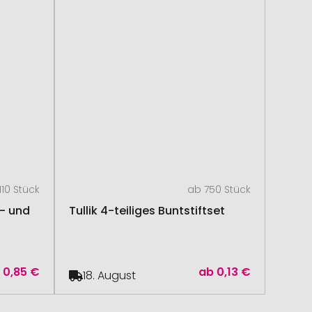
110 Stück
ab 750 Stück
l- und
Tullik 4-teiliges Buntstiftset
b
0,85 €
ab
0,13 €
18. August