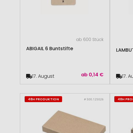
ab 600 Stück
ABIGAIL 6 Buntstifte
LAMBUT
ab
0,14 €
17. August
17. 
48H PRODUKTION
48H PR
# 500.125026