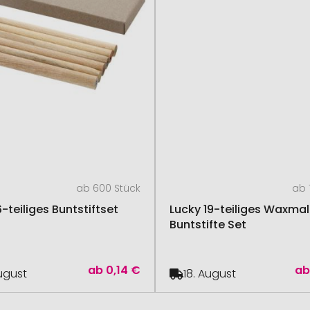
ab 600 Stück
ab 
-teiliges Buntstiftset
Lucky 19-teiliges Waxma
Buntstifte Set
ab
0,14 €
a
August
18. August