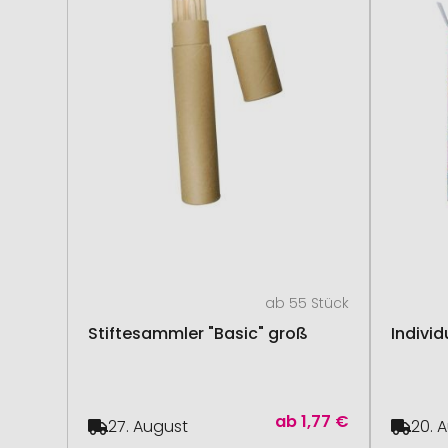
ab 55 Stück
Stiftesammler "Basic" groß
Indivi
ab
1,77 €
27. August
20. 