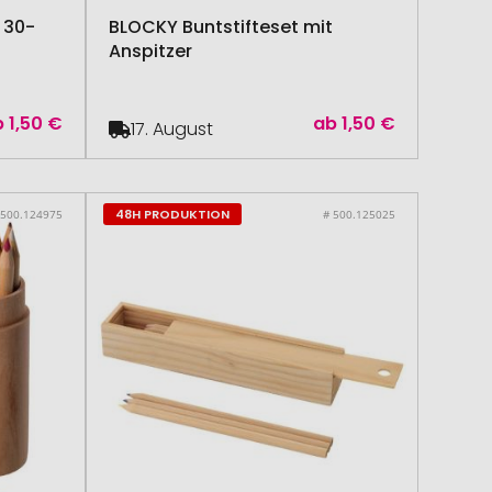
 30-
BLOCKY Buntstifteset mit
Anspitzer
b
1,50 €
ab
1,50 €
17. August
48H PRODUKTION
 500.124975
# 500.125025