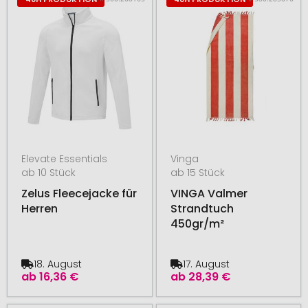
Elevate Essentials
Vinga
ab 10 Stück
ab 15 Stück
Zelus Fleecejacke für
VINGA Valmer
Herren
Strandtuch
450gr/m²
18. August
17. August
ab
16,36 €
ab
28,39 €