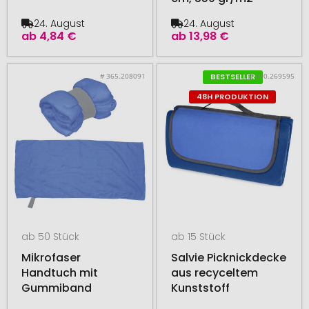
24. August
24. August
ab
4,84 €
ab
13,98 €
# 365.208091
# 500.269595
BESTSELLER
48H PRODUKTION
ab 50 Stück
ab 15 Stück
Mikrofaser
Salvie Picknickdecke
Handtuch mit
aus recyceltem
Gummiband
Kunststoff