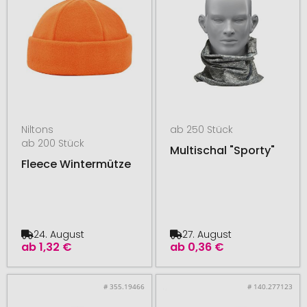
Niltons
ab 250 Stück
ab 200 Stück
Multischal "Sporty"
Fleece Wintermütze
24. August
27. August
ab
1,32 €
ab
0,36 €
# 355.19466
# 140.277123