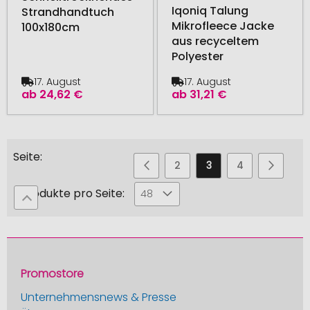
Iqoniq Talung
Strandhandtuch
Mikrofleece Jacke
100x180cm
aus recyceltem
Polyester
17. August
17. August
ab
24,62 €
ab
31,21 €
Seite
Seite
Seite
Zurück
Seite
Sie
Seite
Seite
Seite
Weiter
1
2
3
4
5
lesen
Produkte pro Seite:
48
gerade
die
Seite
Promostore
Unternehmensnews & Presse