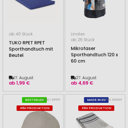
ab 40 Stück
Linotex
ab 25 Stück
TUKO RPET RPET
Mikrofaser
Sporthandtuch mit
Sporthandtuch 120 x
Beutel
60 cm
17. August
27. August
ab
1,99 €
ab
4,69 €
# 500.128995
# 580.284669
BESTSELLER
MADE IN EU
48H PRODUKTION
48H PRODUKTION