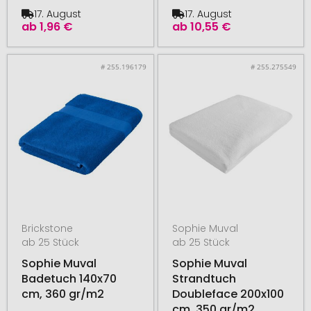
17. August
17. August
ab
1,96 €
ab
10,55 €
# 255.196179
# 255.275549
Brickstone
Sophie Muval
ab 25 Stück
ab 25 Stück
Sophie Muval
Sophie Muval
Badetuch 140x70
Strandtuch
cm, 360 gr/m2
Doubleface 200x100
cm, 350 gr/m2