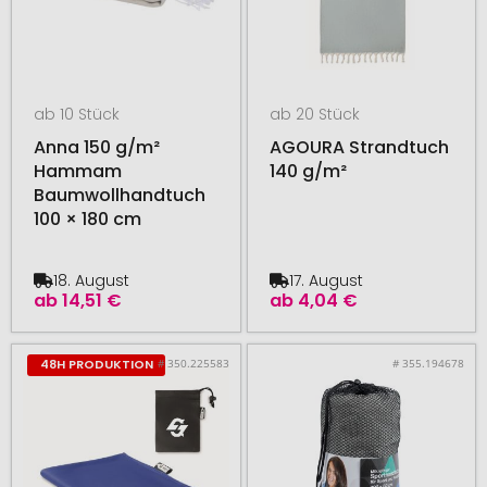
ab 10 Stück
ab 20 Stück
Anna 150 g/m²
AGOURA Strandtuch
Hammam
140 g/m²
Baumwollhandtuch
100 × 180 cm
18. August
17. August
ab
14,51 €
ab
4,04 €
# 350.225583
# 355.194678
48H PRODUKTION