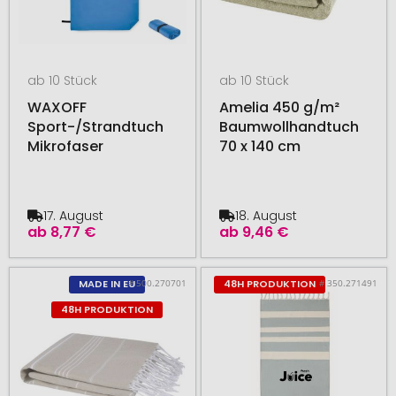
ab 10 Stück
ab 10 Stück
WAXOFF
Amelia 450 g/m²
Sport-/Strandtuch
Baumwollhandtuch
Mikrofaser
70 x 140 cm
17. August
18. August
ab
8,77 €
ab
9,46 €
# 500.270701
# 350.271491
MADE IN EU
48H PRODUKTION
48H PRODUKTION