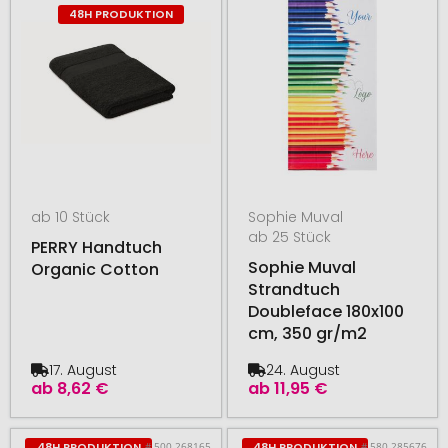
48H PRODUKTION
ab 10 Stück
Sophie Muval
ab 25 Stück
PERRY Handtuch
Sophie Muval
Organic Cotton
Strandtuch
Doubleface 180x100
cm, 350 gr/m2
17. August
24. August
ab
8,62 €
ab
11,95 €
# 500.268165
# 580.285676
48H PRODUKTION
48H PRODUKTION