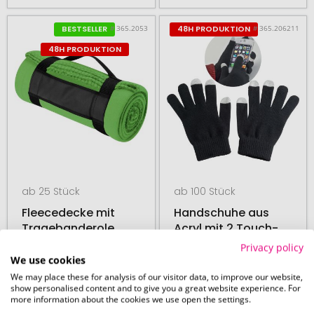
# 365.2053
# 365.206211
BESTSELLER
48H PRODUKTION
48H PRODUKTION
ab 25 Stück
ab 100 Stück
Fleecedecke mit
Handschuhe aus
Tragebanderole
Acryl mit 2 Touch-
Spitzen
Privacy policy
We use cookies
We may place these for analysis of our visitor data, to improve our website,
show personalised content and to give you a great website experience. For
17. August
17. August
more information about the cookies we use open the settings.
ab
4,30 €
ab
1,06 €