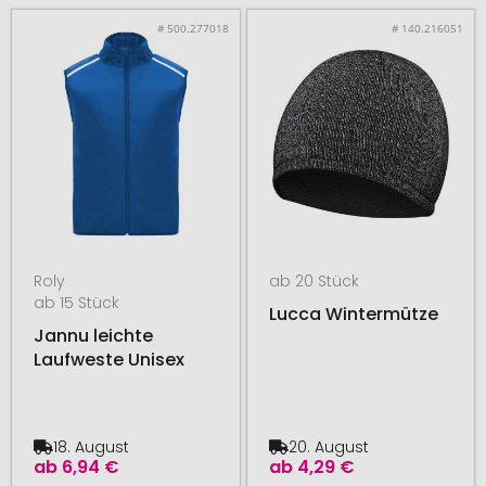
# 500.277018
# 140.216051
Roly
ab 20 Stück
ab 15 Stück
Lucca Wintermütze
Jannu leichte
Laufweste Unisex
18. August
20. August
ab
6,94 €
ab
4,29 €