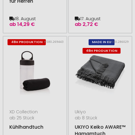
für Herren
18. August
17. August
ab
14,29 €
ab
2,72 €
# 580.269443
# 580.286029
48H PRODUKTION
MADE IN EU
48H PRODUKTION
XD Collection
Ukiyo
ab 25 Stück
ab 8 Stück
Kühlhandtuch
UKIYO Keiko AWARE™
Hamamtuch