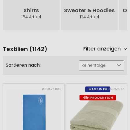
Shirts
Sweater & Hoodies
Ou
154 Artikel
124 Artikel
Textilien (1142)
Filter anzeigen
Sortieren nach:
Reihenfolge
# 350.273816
# 500.269977
MADE IN EU
48H PRODUKTION