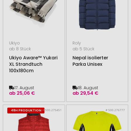
Ukiyo
Roly
ab 8 Stück
ab 5 Stück
Ukiyo Aware™ Yukari
Nepal isolierter
XL Strandtuch
Parka Unisex
100x180cm
17. August
18. August
ab
25,06 €
ab
29,54 €
# 500.275451
# 500.276777
48H PRODUKTION