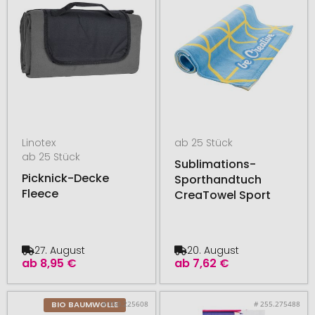
Linotex
ab 25 Stück
ab 25 Stück
Sublimations-
Picknick-Decke
Sporthandtuch
Fleece
CreaTowel Sport
27. August
20. August
ab
8,95 €
ab
7,62 €
# 350.225608
# 255.275488
BIO BAUMWOLLE