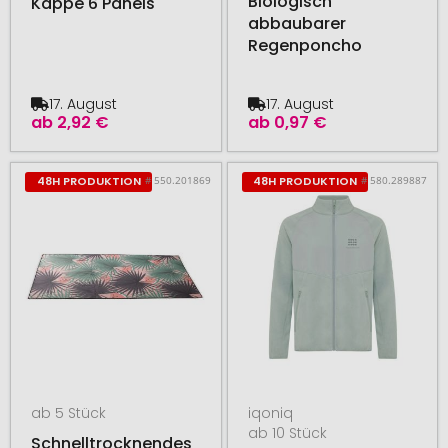
Biologisch
Kappe 6 Panels
abbaubarer
Regenponcho
17. August
17. August
ab
2,92 €
ab
0,97 €
# 550.201869
# 580.289887
48H PRODUKTION
48H PRODUKTION
ab 5 Stück
iqoniq
ab 10 Stück
Schnelltrocknendes