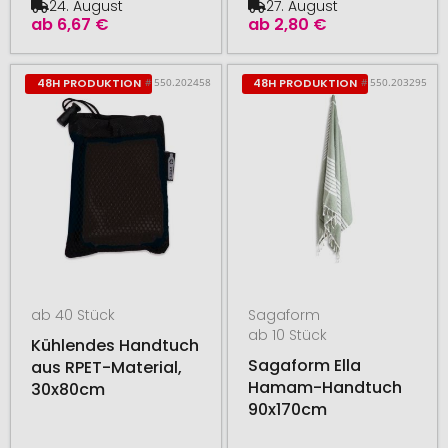
24. August
27. August
ab
6,67 €
ab
2,80 €
# 550.202458
# 550.203295
48H PRODUKTION
48H PRODUKTION
ab 40 Stück
Sagaform
ab 10 Stück
Kühlendes Handtuch
Sagaform Ella
aus RPET-Material,
Hamam-Handtuch
30x80cm
90x170cm