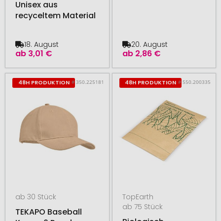
Unisex aus
recyceltem Material
18. August
20. August
ab
3,01 €
ab
2,86 €
# 350.225181
# 550.200335
48H PRODUKTION
48H PRODUKTION
ab 30 Stück
TopEarth
ab 75 Stück
TEKAPO Baseball