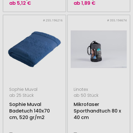
ab
5,12 €
ab
1,89 €
# 255.196216
# 355.194674
Sophie Muval
Linotex
ab 25 Stück
ab 50 Stück
Sophie Muval
Mikrofaser
Badetuch 140x70
Sporthandtuch 80 x
cm, 520 gr/m2
40 cm