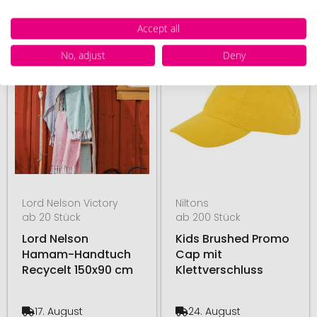
Accept all
# 550.203526
# 255.195234
48H PRODUKTION
No, adjust
Deny
Lord Nelson Victory
Niltons
ab 20 Stück
ab 200 Stück
Lord Nelson
Kids Brushed Promo
Hamam-Handtuch
Cap mit
Recycelt 150x90 cm
Klettverschluss
17. August
24. August