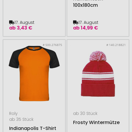
100x180cm
17. August
17. August
ab
3,43 €
ab
14,99 €
# 500.276875
# 140.218821
Roly
ab 30 Stück
ab 35 Stück
Frosty Wintermütze
Indianapolis T-Shirt