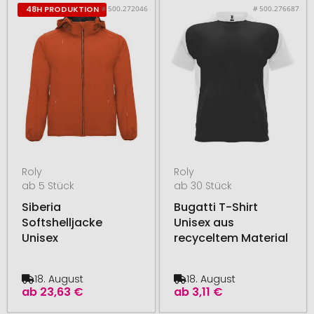
# 500.272046
# 500.276687
48H PRODUKTION
Roly
Roly
ab 5 Stück
ab 30 Stück
Siberia
Bugatti T-Shirt
Softshelljacke
Unisex aus
Unisex
recyceltem Material
18. August
18. August
ab
23,63 €
ab
3,11 €