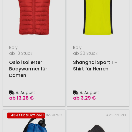
Roly
Roly
ab 10 Stück
ab 30 Stück
Oslo isolierter
Shanghai Sport T-
Bodywarmer für
Shirt für Herren
Damen
18. August
18. August
ab
13,28 €
ab
3,29 €
# 365.207682
# 255.195293
48H PRODUKTION