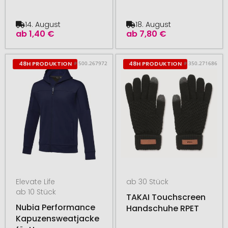
14. August
18. August
ab
1,40 €
ab
7,80 €
# 500.267972
# 350.271686
48H PRODUKTION
48H PRODUKTION
Elevate Life
ab 30 Stück
ab 10 Stück
TAKAI Touchscreen
Nubia Performance
Handschuhe RPET
Kapuzensweatjacke