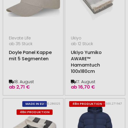
Elevate Life
Ukiyo
ab 35 Stück
ab 12 Stück
Doyle Panel Kappe
Ukiyo Yumiko
mit 5 Segmenten
AWARE™
Hamamtuch
100x180cm
18. August
17. August
ab
2,71 €
ab
16,70 €
# 580.286025
# 500.271947
MADE IN EU
48H PRODUKTION
48H PRODUKTION