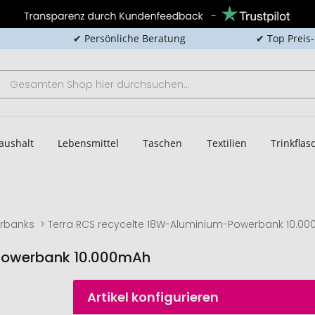
✔ Persönliche Beratung
✔ Top Preis
aushalt
Lebensmittel
Taschen
Textilien
Trinkfla
rbanks
Terra RCS recycelte 18W-Aluminium-Powerbank 10.0
-Powerbank 10.000mAh
Artikel konfigurieren