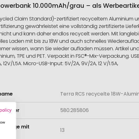
owerbank 10.000mAh/grau – als Werbeartike
cled Claim Standard)-zertifiziert recyceltem Aluminium u
izierung gewährleistet eine vollständig zertifizierte Liefe
s nicht und kann daher endlos recycelt werden. Mit langl
lles Laden mit bis zu 18W und auch schnelles Wiederaufl
mmer wissen, wann Sie wieder aufladen müssen. Artikel und
inium, TPE und PET. Verpackt in FSC®-Mix-Verpackung. USB
 12V/1,5A. Micro-USB-Input: 5V/2A, 9V/2A, 12 V/1.5A,
lname
Terra RCS recycelte 18W-Alum
onen
lnummer
580.285806
policy
how
tmenge mit
13
lung