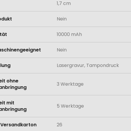
1,7 cm
odukt
Nein
tät
10000 mAh
schinengeeignet
Nein
lung
Lasergravur, Tampondruck
eit ohne
3 Werktage
anbringung
eit mit
5 Werktage
anbringung
Versandkarton
26