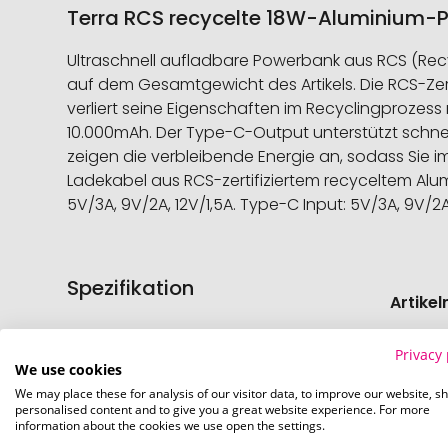
Terra RCS recycelte 18W-Aluminium-P
Ultraschnell aufladbare Powerbank aus RCS (Recy
auf dem Gesamtgewicht des Artikels. Die RCS-Zertif
verliert seine Eigenschaften im Recyclingprozes
10.000mAh. Der Type-C-Output unterstützt schne
zeigen die verbleibende Energie an, sodass Sie i
Ladekabel aus RCS-zertifiziertem recyceltem Alum
5V/3A, 9V/2A, 12V/1,5A. Type-C Input: 5V/3A, 9V/2A,
Spezifikation
Weitere
Artike
Informati
Artike
Privacy 
We use cookies
We may place these for analysis of our visitor data, to improve our website, s
Mindes
personalised content and to give you a great website experience. For more
information about the cookies we use open the settings.
Verede