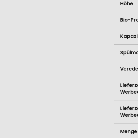
Höhe
Bio-Pr
Kapazi
Spülma
Verede
Lieferz
Werbe
Lieferz
Werbe
Menge 