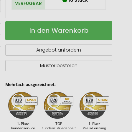
16 Stück
VERFÜGBAR
Terra
Auf
In den Warenkorb
RCS
Lager
recycelte
18W-
Aluminium-
Angebot anfordern
Powerbank
10.000mAh
Muster bestellen
Mehrfach ausgezeichnet:
1. Platz
TOP
1. Platz
Kundenservice
Kundenzufriedenheit
Preis/Leistung