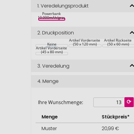
Terra RCS 
1.
Veredelungsprodukt
recycelte 18W-
Aluminium-
Powerbank 
10.000mAh/grau
2.
Druckposition
Artikel Vorderseite 
Artikel Rückseite 
Keine
(50 x 120 mm)
(50 x 60 mm)
Artikel Vorderseite 
(45 x 80 mm)
3.
Veredelung
4.
Menge
Ihre Wunschmenge:
Menge
Stückpreis*
Muster
20,99 €