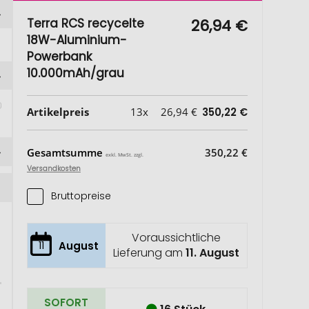
Terra RCS recycelte
26,94 €
18W-Aluminium-
Powerbank
10.000mAh/grau
Artikelpreis
13x
26,94 €
350,22 €
Gesamtsumme
350,22 €
exkl. MwSt. zzgl.
Versandkosten
Bruttopreise
Voraussichtliche
11
August
Lieferung am
11. August
SOFORT