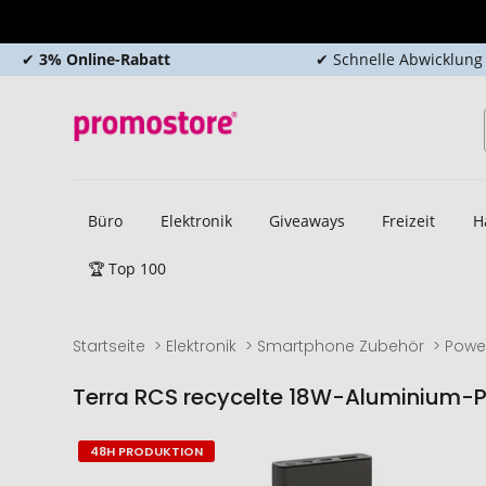
✔
3% Online-Rabatt
✔ Schnelle Abwicklung
Büro
Elektronik
Giveaways
Freizeit
H
🏆 Top 100
Startseite
Elektronik
Smartphone Zubehör
Powe
Terra RCS recycelte 18W-Aluminium
Zum
Zum
48H PRODUKTION
Ende
Anfang
der
der