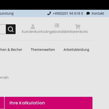
-Leistung
+49(0)201 94 618 0
Kontakt
Kundenkonto
Angebotsliste
Warenkorb
schen & Becher
Themenwelten
Arbeitskleidung
00mAh
Ihre Kalkulation