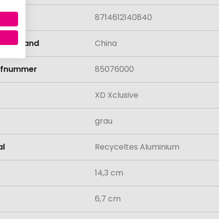
8714612140840
llungsland
China
rifnummer
85076000
XD Xclusive
grau
al
Recyceltes Aluminium
14,3 cm
6,7 cm