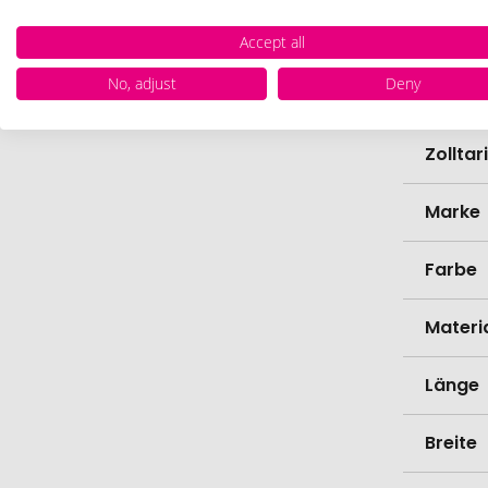
EAN
Accept all
No, adjust
Deny
Herste
Zollta
Marke
Farbe
Materi
Länge
Breite