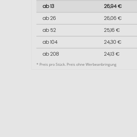
ab 13
26,94 €
ab 26
26,06 €
ab 52
25,16 €
ab 104
24,30 €
ab 208
24,13 €
* Preis pro Stück. Preis ohne Werbeanbringung