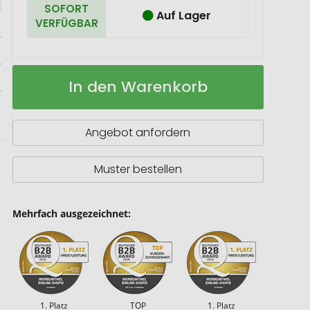
SOFORT
Auf Lager
VERFÜGBAR
Swiss
Auf
In den Warenkorb
Classic
Lager
Haushaltsmesser
Ypso
Sparschäler
Angebot anfordern
mit
Zackenschliff
Muster bestellen
Mehrfach ausgezeichnet:
1. Platz
TOP
1. Platz