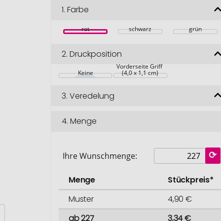
1.
Farbe
rot
schwarz
grün
2.
Druckposition
Vorderseite Griff 
Keine
(4,0 x 1,1 cm)
3.
Veredelung
4.
Menge
Ihre Wunschmenge:
Menge
Stückpreis*
Muster
4,90 €
ab 227
3,34 €