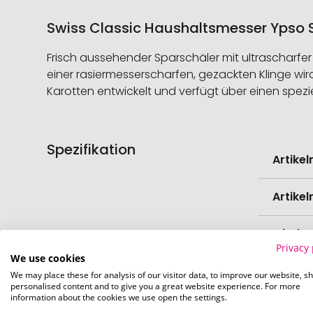
Swiss Classic Haushaltsmesser Ypso Sp
Frisch aussehender Sparschäler mit ultrascharfer
einer rasiermesserscharfen, gezackten Klinge wi
Karotten entwickelt und verfügt über einen spezie
Spezifikation
Weitere
Artike
Informati
Artike
Mindes
Privacy 
Verede
We use cookies
We may place these for analysis of our visitor data, to improve our website, s
EAN
personalised content and to give you a great website experience. For more
information about the cookies we use open the settings.