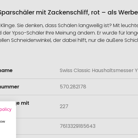
arschäler mit Zackenschliff, rot – als Werbe
 Klinge. Sie denken, dass Schälen langweilig ist? Mit leu
rd der Ypso-Schäler Ihre Meinung ändern. Er wurde für l
llen Schneidenwinkel, der dabei hilft, nur die äußere Schi
lname
Swiss Classic Haushaltsmesser Y
onen
lnummer
570.282178
tmenge mit
227
policy
lung
how
7613329185643