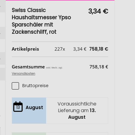
Swiss Classic
3,34 €
Haushaltsmesser Ypso
Sparschäler mit
Zackenschliff, rot
Artikelpreis
227x
3,34 €
758,18 €
Gesamtsumme
758,18 €
exkl. MwSt. zzgl.
Versandkosten
Bruttopreise
Voraussichtliche
13
August
Lieferung am
13.
August