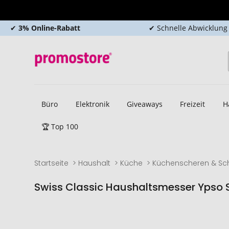
✔
3% Online-Rabatt
✔ Schnelle Abwicklung
Büro
Elektronik
Giveaways
Freizeit
H
🏆 Top 100
Startseite
Haushalt
Küche
Küchenscheren & Sc
Swiss Classic Haushaltsmesser Ypso S
Zum
Zum
Ende
Anfang
der
der