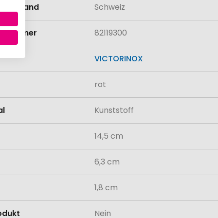
llungsland
Schweiz
rifnummer
82119300
VICTORINOX
rot
al
Kunststoff
14,5 cm
6,3 cm
1,8 cm
odukt
Nein