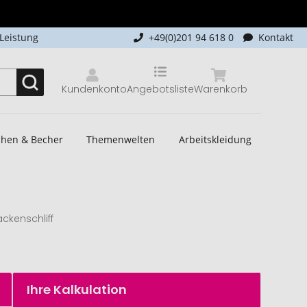
-Leistung
+49(0)201 94 618 0
Kontakt
Kundenkonto
Angebotsliste
Warenkorb
schen & Becher
Themenwelten
Arbeitskleidung
ckenschliff
Ihre Kalkulation