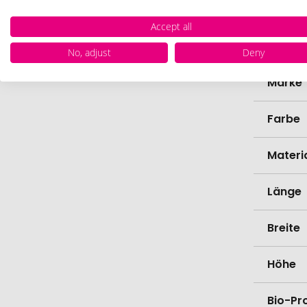
Herste
Accept all
Zollta
No, adjust
Deny
Marke
Farbe
Materi
Länge
Breite
Höhe
Bio-Pr