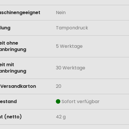
schinengeeignet
Nein
lung
Tampondruck
eit ohne
5 Werktage
anbringung
eit mit
30 Werktage
anbringung
Versandkarton
20
estand
Sofort verfügbar
t (netto)
42 g