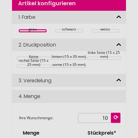
Artikel konfigurieren
Anfang
der
Bildgalerie
1.
Farbe
springen
grau
schwarz
weiss
2.
Druckposition
linke Seite (15 x 25 
Keine
hinten (15 x 35 mm)
mm)
rechte Seite (15 x 
25 mm)
vorne (15 x 35 mm)
3.
Veredelung
4.
Menge
Ihre Wunschmenge:
Menge
Stückpreis*