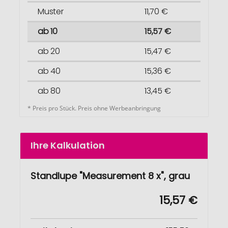
Muster
11,70 €
ab 10
15,57 €
ab 20
15,47 €
ab 40
15,36 €
ab 80
13,45 €
* Preis pro Stück. Preis ohne Werbeanbringung
Ihre Kalkulation
Standlupe "Measurement 8 x", grau
15,57 €