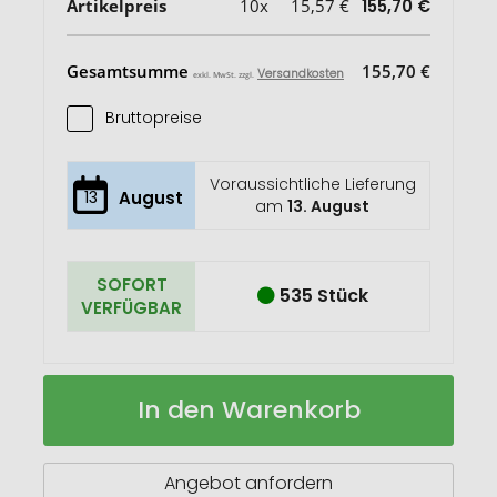
Artikelpreis
10x
15,57 €
155,70 €
Gesamtsumme
155,70 €
Versandkosten
exkl. MwSt. zzgl.
Bruttopreise
Voraussichtliche Lieferung
13
August
am
13. August
SOFORT
535 Stück
VERFÜGBAR
Standlupe
Auf
In den Warenkorb
"Measurement
Lager
8
x"
Angebot anfordern