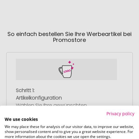
So einfach bestellen Sie Ihre Werbeartikel bei
Promostore
Schritt 1:
Artikelkonfiguration
Wählen Sie Ihre gewünschten
Werbeartikel aus und passen Sie diese
Privacy policy
We use cookies
nach Ihren Vorstellungen an.
We may place these for analysis of our visitor data, to improve our website,
Anschließend legen Sie die konfigurierten
show personalised content and to give you a great website experience. For
Artikel in Ihren Warenkorb.
more information about the cookies we use open the settings.