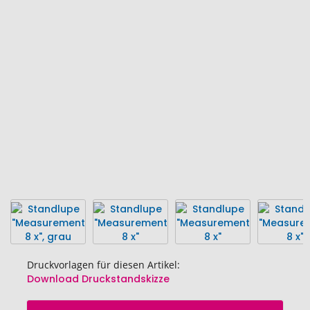
Ende
der
Bildgalerie
springen
Druckvorlagen für diesen Artikel:
Download Druckstandskizze
Zum