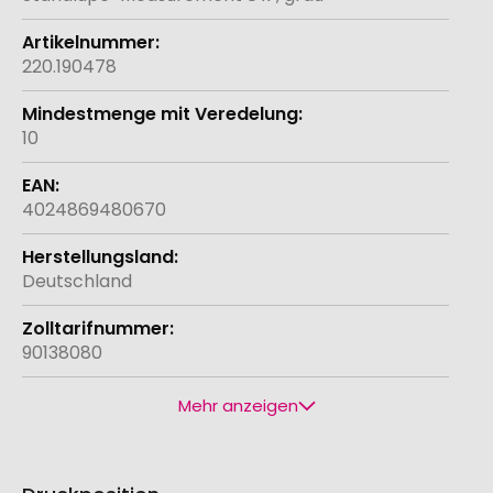
220.190478
10
4024869480670
Deutschland
90138080
Mehr anzeigen