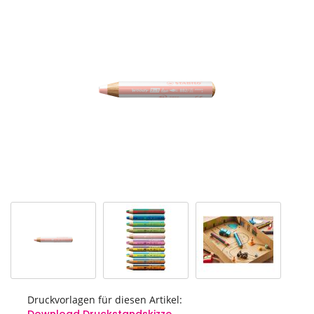
Ende
der
Bildgalerie
springen
Druckvorlagen für diesen Artikel: