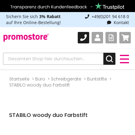
Sichern Sie sich
3% Rabatt
+49(0)201 94 618 0
auf Ihre Online-Bestellung!
Kontakt
Startseite
Büro
Schreibgeräte
Buntstifte
STABILO woody duo Farbstift
STABILO woody duo Farbstift
Zum