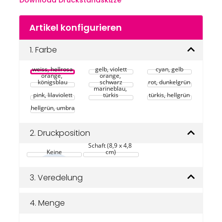
Download Druckstandskizze
Zum
Artikel konfigurieren
Anfang
der
Bildgalerie
1.
Farbe
springen
weiss, hellrosa
gelb, violett
cyan, gelb
orange, 
orange, 
königsblau
schwarz
rot, dunkelgrün
marineblau, 
pink, lilaviolett
türkis
türkis, hellgrün
hellgrün, umbra
2.
Druckposition
Schaft (8,9 x 4,8 
Keine
cm)
3.
Veredelung
4.
Menge