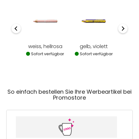
weiss, hellrosa
gelb, violett
cya
Sofort verfügbar
Sofort verfügbar
Sofor
So einfach bestellen Sie Ihre Werbeartikel bei
Promostore