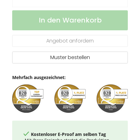
STABILO
Auf
In den Warenkorb
woody
Lager
duo
Farbstift
Angebot anfordern
Muster bestellen
Mehrfach ausgezeichnet:
Kostenloser E-Proof am selben Tag