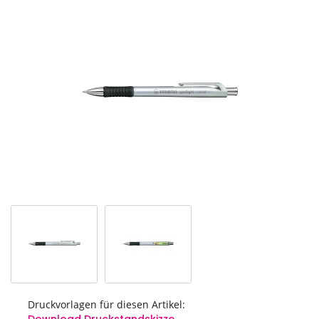
Ende
der
Bildgalerie
springen
Druckvorlagen für diesen Artikel: