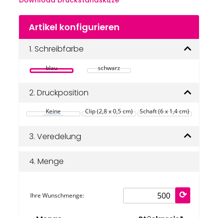
Download Druckstandskizze
Zum
Artikel konfigurieren
Anfang
der
Bildgalerie
1.
Schreibfarbe
springen
blau
schwarz
2.
Druckposition
Keine
Clip (2,8 x 0,5 cm)
Schaft (6 x 1,4 cm)
3.
Veredelung
4.
Menge
Ihre Wunschmenge: