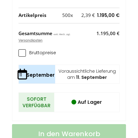
Artikelpreis
500x
2,39 €
1.195,00 €
Gesamtsumme
1.195,00 €
exkl. MwSt. zzgl.
Versandkosten
Bruttopreise
Voraussichtliche Lieferung
11
September
am
11. September
SOFORT
Auf Lager
VERFÜGBAR
STABILO
Auf
In den Warenkorb
concept
Lager