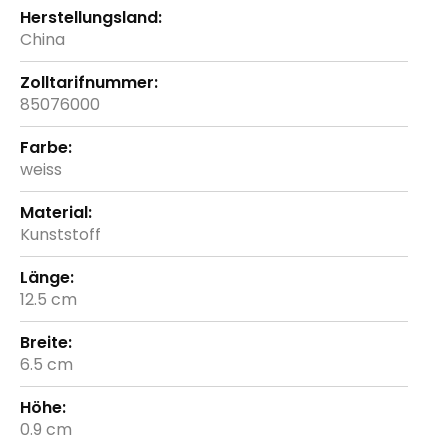
China
85076000
weiss
Kunststoff
12.5 cm
6.5 cm
0.9 cm