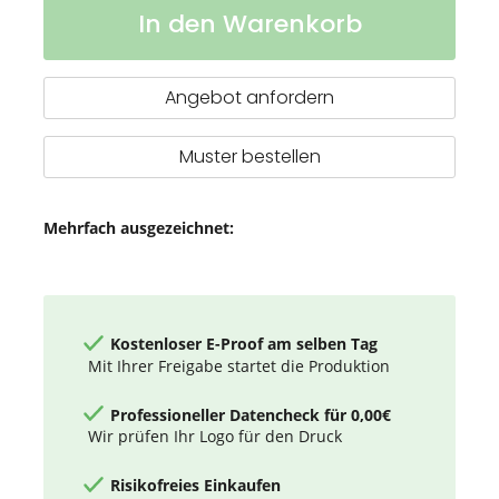
In den Warenkorb
4000
Lager
mAh
flache
Dual
Angebot anfordern
Powerbank
Muster bestellen
Mehrfach ausgezeichnet:
Kostenloser E-Proof am selben Tag
Mit Ihrer Freigabe startet die Produktion
Professioneller Datencheck für 0,00€
Wir prüfen Ihr Logo für den Druck
Risikofreies Einkaufen