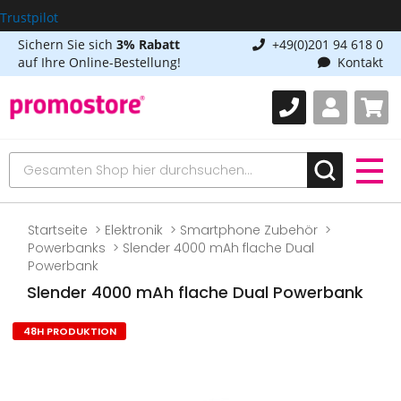
Trustpilot
Sichern Sie sich
3% Rabatt
+49(0)201 94 618 0
auf Ihre Online-Bestellung!
Kontakt
Startseite
Elektronik
Smartphone Zubehör
Powerbanks
Slender 4000 mAh flache Dual
Powerbank
Slender 4000 mAh flache Dual Powerbank
48H PRODUKTION
Zum
Ende
der
Bildgalerie