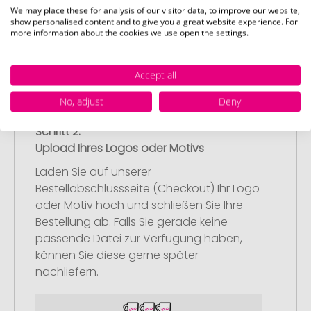
nach Ihren Vorstellungen an.
We may place these for analysis of our visitor data, to improve our website,
Anschließend legen Sie die konfigurierten
show personalised content and to give you a great website experience. For
more information about the cookies we use open the settings.
Artikel in Ihren Warenkorb.
Accept all
No, adjust
Deny
Schritt 2:
Upload Ihres Logos oder Motivs
Laden Sie auf unserer
Bestellabschlussseite (Checkout) Ihr Logo
oder Motiv hoch und schließen Sie Ihre
Bestellung ab. Falls Sie gerade keine
passende Datei zur Verfügung haben,
können Sie diese gerne später
nachliefern.