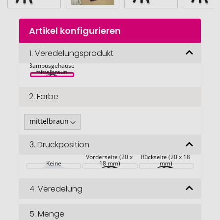
Zum
SCX.design C36 
Artikel konfigurieren
Anfang
3-in-1 rPET 
erweitertes 
der
Ladekabel mit 
Bildgalerie
1.
Veredelungsprodukt
Leuchtlogo in 
rundem 
springen
Bambusgehäuse 
mittelbraun 
2.
Farbe
3.
Druckposition
Vorderseite (20 x 
Rückseite (20 x 18 
Keine
18 mm)
mm)
4.
Veredelung
5.
Menge