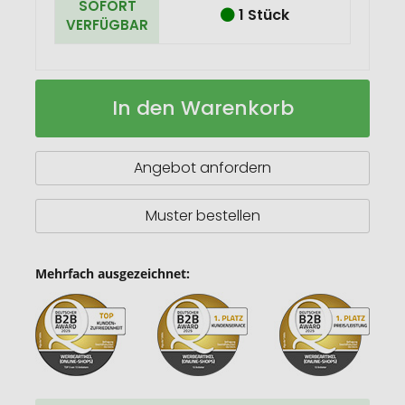
SOFORT
1 Stück
VERFÜGBAR
SCX.design
Auf
In den Warenkorb
C36
Lager
3-
in-
1
Angebot anfordern
rPET
erweitertes
Ladekabel
Muster bestellen
mit
Leuchtlogo
in
Mehrfach ausgezeichnet:
rundem
Bambusgehäuse