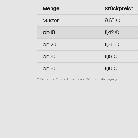
Menge
Stückpreis*
Muster
9,66 €
ab 10
11,42 €
ab 20
11,26 €
ab 40
11,18 €
ab 80
11,10 €
* Preis pro Stück. Preis ohne Werbeanbringung