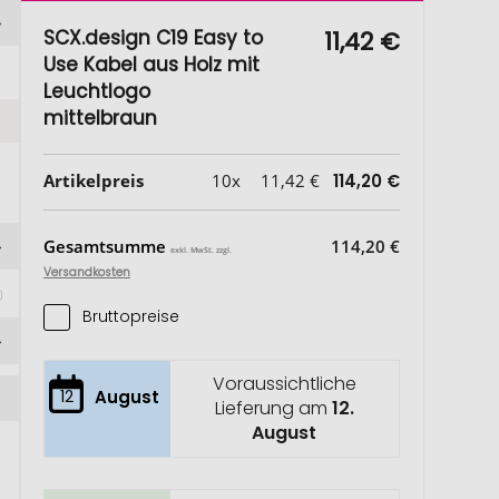
SCX.design C19 Easy to
11,42 €
Use Kabel aus Holz mit
Leuchtlogo
mittelbraun
Artikelpreis
10x
11,42 €
114,20 €
Gesamtsumme
114,20 €
exkl. MwSt. zzgl.
Versandkosten
Bruttopreise
Voraussichtliche
12
August
Lieferung am
12.
August