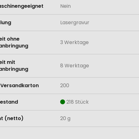
schinengeeignet
Nein
lung
Lasergravur
eit ohne
3 Werktage
anbringung
eit mit
8 Werktage
anbringung
Versandkarton
200
estand
218 Stück
t (netto)
20 g