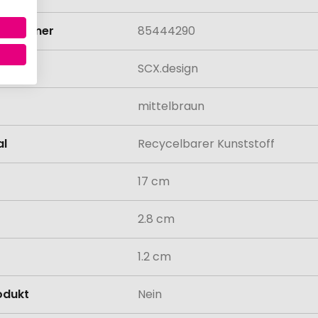
rifnummer
85444290
SCX.design
mittelbraun
al
Recycelbarer Kunststoff
17 cm
2.8 cm
1.2 cm
odukt
Nein