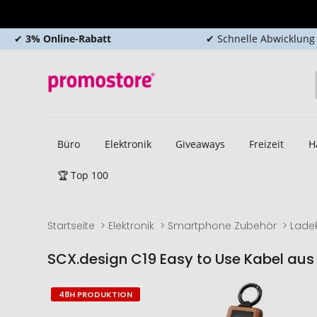
✔
3% Online-Rabatt
✔ Schnelle Abwicklung
Büro
Elektronik
Giveaways
Freizeit
H
🏆 Top 100
Startseite
Elektronik
Smartphone Zubehör
Lade
SCX.design C19 Easy to Use Kabel aus
Zum
Zum
48H PRODUKTION
Ende
Anfang
der
der