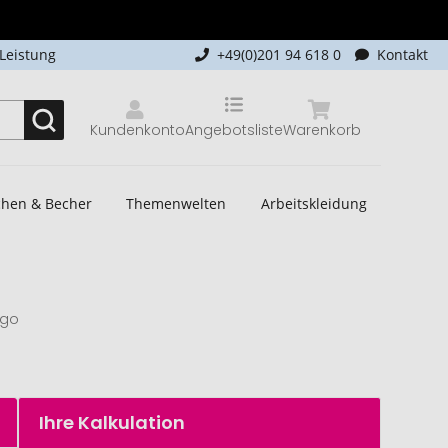
-Leistung
+49(0)201 94 618 0
Kontakt
Kundenkonto
Angebotsliste
Warenkorb
schen & Becher
Themenwelten
Arbeitskleidung
ogo
Ihre Kalkulation