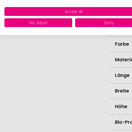
Accept all
Zollta
No, adjust
Deny
Marke
Farbe
Materi
Länge
Breite
Höhe
Bio-Pr