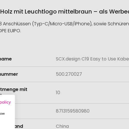
Holz mit Leuchtlogo mittelbraun – als Werbe
 3 Anschlüssen (Typ-C/Micro-USB/iPhone), sowie Schnüren
OPE EUIPO.
lname
SCX.design C19 Easy to Use Kabe
onen
lnummer
500.270027
tmenge mit
10
lung
policy
8713159580980
how
llungsland
China