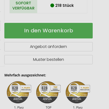
SOFORT
218 Stück
VERFÜGBAR
SCX.design
Auf
In den Warenkorb
C19
Lager
Easy
to
Use
Angebot anfordern
Kabel
aus
Holz
Muster bestellen
mit
Leuchtlogo
Mehrfach ausgezeichnet:
1. Platz
TOP
1. Platz