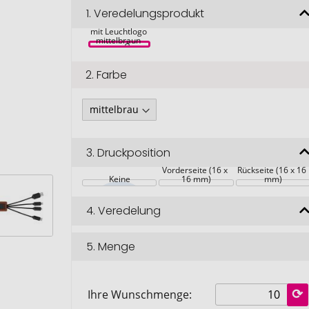
SCX.design C19 
1.
Veredelungsprodukt
Easy to Use 
Kabel aus Holz 
mit Leuchtlogo 
mittelbraun 
2.
Farbe
3.
Druckposition
Vorderseite (16 x 
Rückseite (16 x 16 
Keine
16 mm)
mm)
4.
Veredelung
5.
Menge
Ihre Wunschmenge: