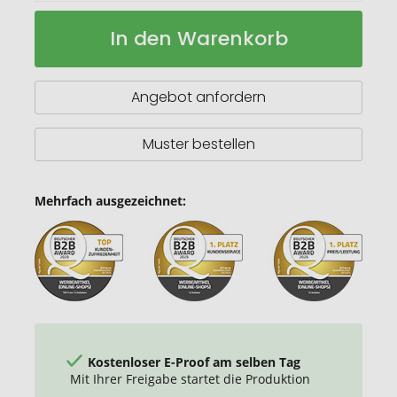
Schweizer
Auf
In den Warenkorb
Taschenmesser
Lager
Swiss
Card
Classic
Angebot anfordern
Muster bestellen
Mehrfach ausgezeichnet:
Kostenloser E-Proof am selben Tag
Mit Ihrer Freigabe startet die Produktion