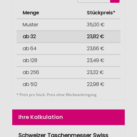
Menge
Stückpreis*
Muster
35,00 €
ab 32
23,82 €
ab 64
23,66 €
ab 128
23,49 €
ab 256
23,32 €
ab 512
22,98 €
* Preis pro Stück. Preis ohne Werbeanbringung
Ihre Kalkulation
Schweizer Taschenmesser Swiss