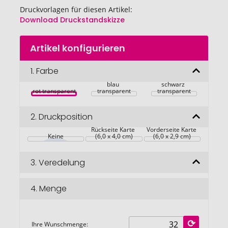
Druckvorlagen für diesen Artikel:
Download Druckstandskizze
Zum
Artikel konfigurieren
Anfang
der
Bildgalerie
1.
Farbe
springen
blau 
schwarz 
rot transparent
transparent
transparent
2.
Druckposition
Rückseite Karte 
Vorderseite Karte 
Keine
(6,0 x 4,0 cm)
(6,0 x 2,9 cm)
3.
Veredelung
4.
Menge
Ihre Wunschmenge: