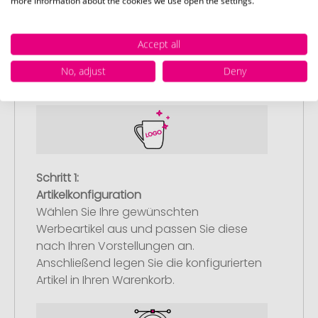
more information about the cookies we use open the settings.
Accept all
So einfach bestellen Sie Ihre Werbeartikel bei
Promostore
No, adjust
Deny
Schritt 1:
Artikelkonfiguration
Wählen Sie Ihre gewünschten
Werbeartikel aus und passen Sie diese
nach Ihren Vorstellungen an.
Anschließend legen Sie die konfigurierten
Artikel in Ihren Warenkorb.