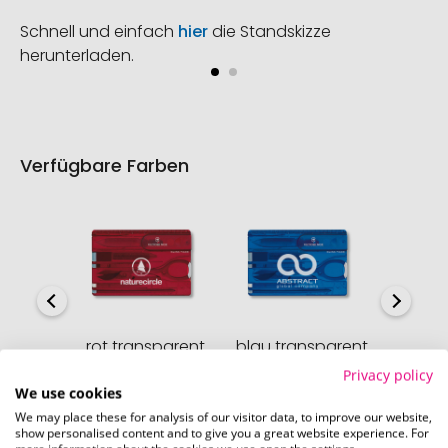
Schnell und einfach
hier
die Standskizze
herunterladen.
Verfügbare Farben
rot transparent
blau transparent
sc
tran
Sofort verfügbar
Sofort verfügbar
Privacy policy
We use cookies
Sofor
We may place these for analysis of our visitor data, to improve our website,
show personalised content and to give you a great website experience. For