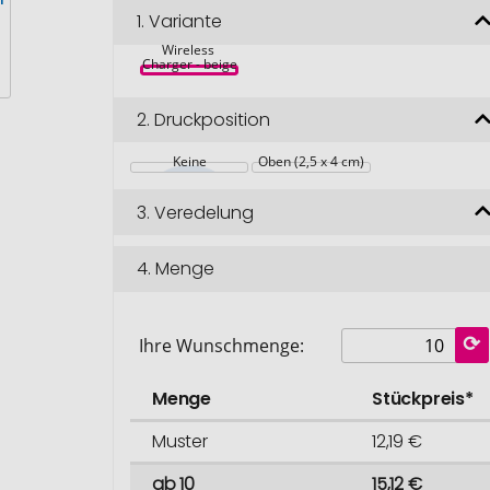
Schreibtischuhr 
1.
Variante
mit 
intergriertem 
Wireless 
Charger - beige
2.
Druckposition
Keine
Oben (2,5 x 4 cm)
3.
Veredelung
4.
Menge
Ihre Wunschmenge:
Menge
Stückpreis*
Muster
12,19 €
ab 10
15,12 €