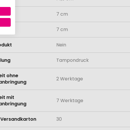
7 cm
7 cm
odukt
Nein
lung
Tampondruck
eit ohne
2 Werktage
anbringung
eit mit
7 Werktage
anbringung
Versandkarton
30