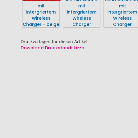
Bildgalerie
Bildgalerie
springen
springen
Druckvorlagen für diesen Artikel:
Download Druckstandskizze