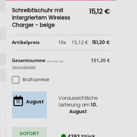
Schreibtischuhr mit
15,12 €
intergriertem Wireless
Charger - beige
Artikelpreis
10x
15,12 €
151,20 €
Gesamtsumme
151,20 €
exkl. MwSt. zzgl.
Versandkosten
Bruttopreise
Voraussichtliche
10
August
Lieferung am
10.
August
SOFORT
4393 Stück