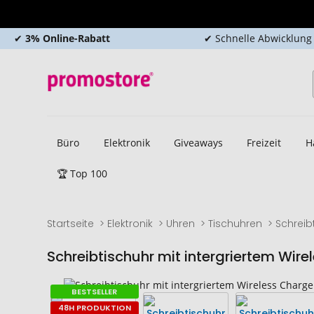
✔
3% Online-Rabatt
✔ Schnelle Abwicklung
Büro
Elektronik
Giveaways
Freizeit
H
🏆 Top 100
Startseite
Elektronik
Uhren
Tischuhren
Schreib
Schreibtischuhr mit intergriertem Wire
Zum
Zum
BESTSELLER
Ende
Anfang
48H PRODUKTION
der
der