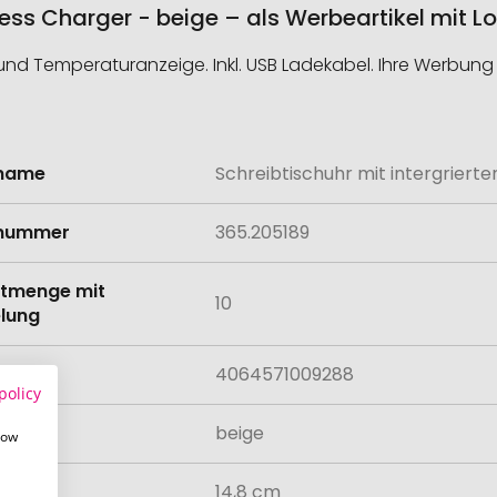
eless Charger - beige – als Werbeartikel mit 
und Temperaturanzeige. Inkl. USB Ladekabel. Ihre Werbung 
lname
Schreibtischuhr mit intergriert
onen
lnummer
365.205189
tmenge mit
10
lung
4064571009288
policy
beige
how
14,8 cm