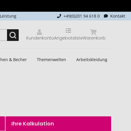
-Leistung
+49(0)201 94 618 0
Kontakt
Kundenkonto
Angebotsliste
Warenkorb
schen & Becher
Themenwelten
Arbeitskleidung
Ihre Kalkulation