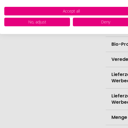
Accept all
Breite
No, adjust
Deny
Höhe
Bio-Pr
Verede
Lieferz
Werbe
Lieferz
Werbe
Menge 