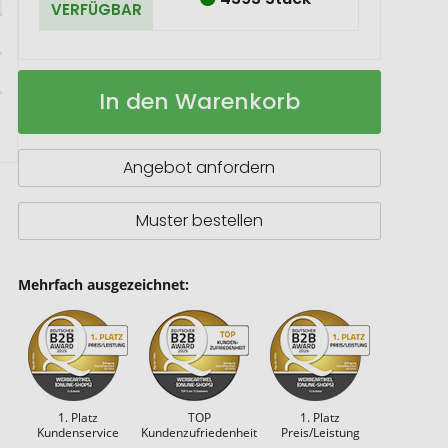
VERFÜGBAR
Schreibtischuhr
Auf
In den Warenkorb
mit
Lager
intergriertem
Wireless
Charger
Angebot anfordern
Muster bestellen
Mehrfach ausgezeichnet:
1. Platz
TOP
1. Platz
Kundenservice
Kundenzufriedenheit
Preis/Leistung