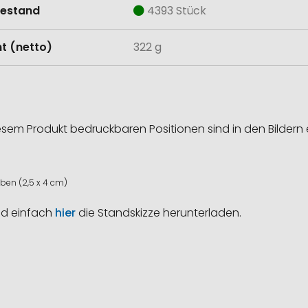
estand
4393 Stück
t (netto)
322 g
esem Produkt bedruckbaren Positionen sind in den Bildern 
ben (2,5 x 4 cm)
nd einfach
hier
die Standskizze herunterladen.