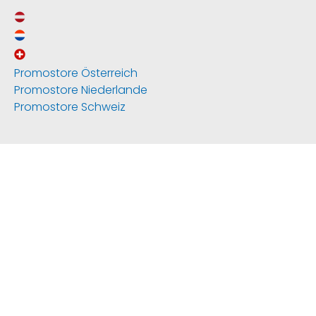
Promostore Österreich
Promostore Niederlande
Promostore Schweiz
News & Service
Zahlungsarten
Werbemittel Ratgeber
Allgemeiner Ratgeber
Social Media
Referenzen
Batterieentsorgung
Newsletter Anmeldung