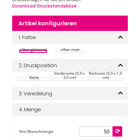
Download Druckstandskizze
Zum
Artikel konfigurieren
Anfang
der
Bildgalerie
1.
Farbe
springen
silber glänzend
silber matt
2.
Druckposition
Vorderseite (0,9 x 
Rückseite (0,9 x 1,9 
Keine
3,5 cm)
cm)
3.
Veredelung
4.
Menge
Ihre Wunschmenge: