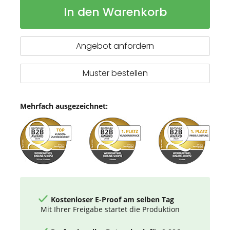
Schlüsselanhänger
Auf
In den Warenkorb
RE98-
Lager
PERRIS
RECTANGULAR
Angebot anfordern
Muster bestellen
Mehrfach ausgezeichnet:
Kostenloser E-Proof am selben Tag
Mit Ihrer Freigabe startet die Produktion