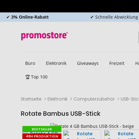
✔
3% Online-Rabatt
✔ Schnelle Abwicklung
Büro
Elektronik
Giveaways
Freizeit
H
🏆 Top 100
Startseite
Elektronik
Computerzubehör
USB-Stic
Rotate Bambus USB-Stick
Zum
Zum
BESTSELLER
Ende
Anfang
48H PRODUKTION
der
der