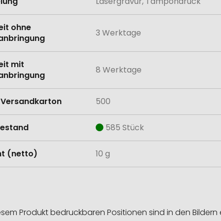
lung
Lasergravur, Tampondruck
eit ohne
3 Werktage
anbringung
eit mit
8 Werktage
anbringung
Versandkarton
500
estand
585 Stück
t (netto)
10 g
esem Produkt bedruckbaren Positionen sind in den Bildern 