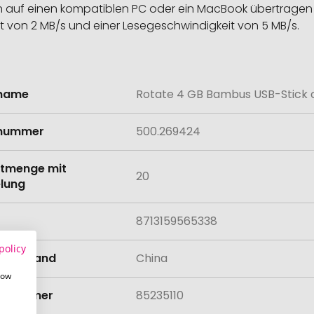
en auf einen kompatiblen PC oder ein MacBook übertrag
it von 2 MB/s und einer Lesegeschwindigkeit von 5 MB/s.
lname
Rotate 4 GB Bambus USB-Stick 
onen
lnummer
500.269424
tmenge mit
20
lung
8713159565338
policy
llungsland
China
how
rifnummer
85235110