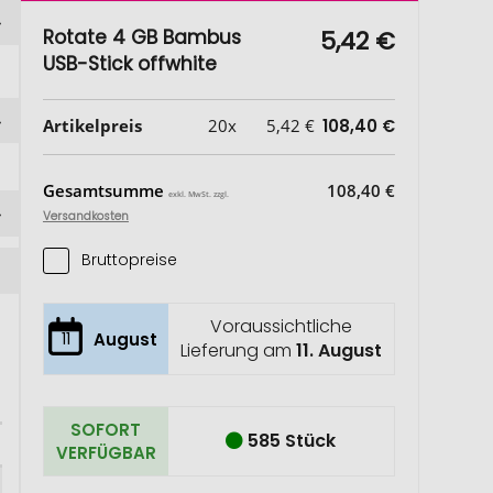
Rotate 4 GB Bambus
5,42 €
USB-Stick offwhite
Artikelpreis
20x
5,42 €
108,40 €
Gesamtsumme
108,40 €
exkl. MwSt. zzgl.
Versandkosten
Bruttopreise
Voraussichtliche
11
August
Lieferung am
11. August
SOFORT
585 Stück
VERFÜGBAR