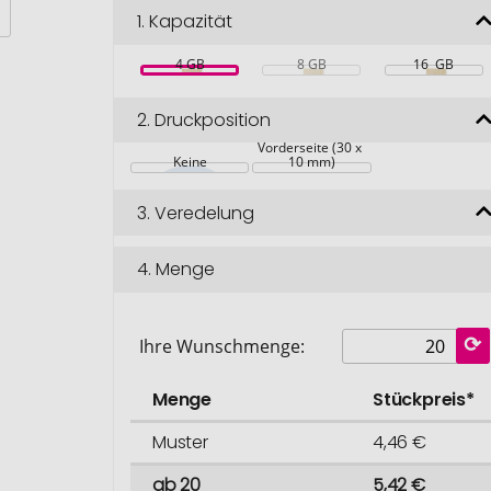
1.
Kapazität
4 GB
8 GB
16  GB
2.
Druckposition
Vorderseite (30 x 
Keine
10 mm)
3.
Veredelung
4.
Menge
Ihre Wunschmenge:
Menge
Stückpreis*
Muster
4,46 €
ab 20
5,42 €