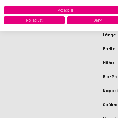
Farbe
Accept all
No, adjust
Deny
Materi
Länge
Breite
Höhe
Bio-Pr
Kapazi
Spülma