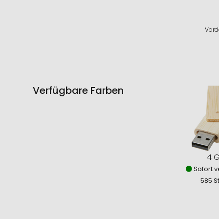
Vord
Verfügbare Farben
4 
Sofort v
585 S