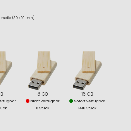
erseite (30 x 10 mm)
GB
8 GB
16 GB
erfügbar
Nicht verfügbar
Sofort verfügbar
tück
0 Stück
1418 Stück