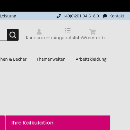
-Leistung
+49(0)201 94 618 0
Kontakt
Kundenkonto
Angebotsliste
Warenkorb
schen & Becher
Themenwelten
Arbeitskleidung
Ihre Kalkulation