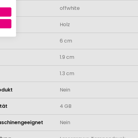
offwhite
al
Holz
6 cm
1.9 cm
1.3 cm
odukt
Nein
tät
4 GB
schinengeeignet
Nein