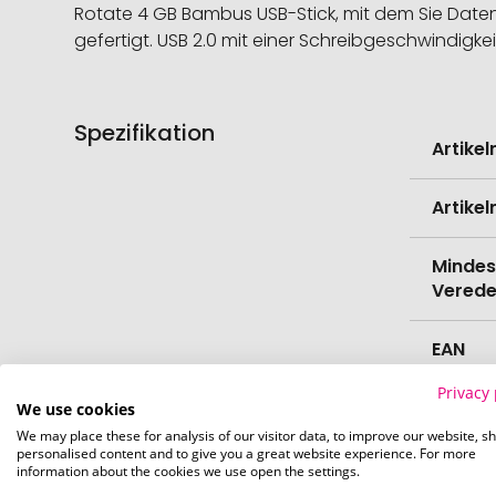
Rotate 4 GB Bambus USB-Stick, mit dem Sie Dat
gefertigt. USB 2.0 mit einer Schreibgeschwindigke
Spezifikation
Weitere
Artike
Informati
Artike
Mindes
Verede
EAN
Privacy 
Herste
We use cookies
We may place these for analysis of our visitor data, to improve our website, s
personalised content and to give you a great website experience. For more
Zollta
information about the cookies we use open the settings.