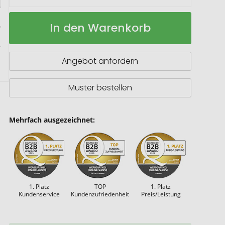
Rotate
Auf
In den Warenkorb
Bambus
Lager
USB-
Stick
Angebot anfordern
Muster bestellen
Mehrfach ausgezeichnet:
1. Platz
TOP
1. Platz
Kundenservice
Kundenzufriedenheit
Preis/Leistung